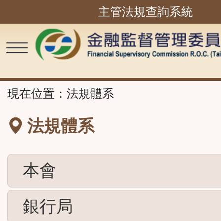
主管法規查詢系統
跳
到
主
要
內
容
區
塊
::
現在位置：
法規體系
法規體系
本會
銀行局