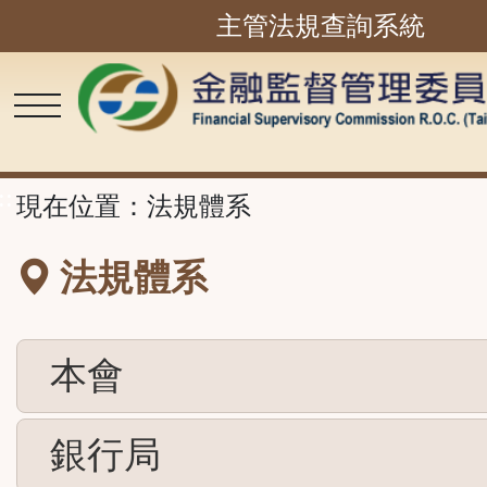
主管法規查詢系統
跳
到
主
要
內
容
區
塊
::
現在位置：
法規體系
法規體系
本會
銀行局