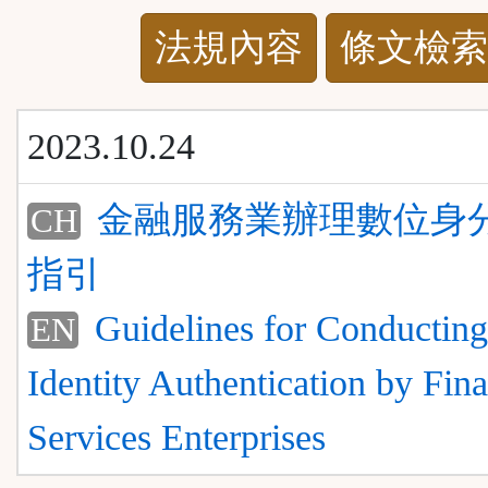
法
法規內容
條文檢索
規
功
2023.10.24
能
金融服務業辦理數位身
CH
按
指引
鈕
Guidelines for Conducting
EN
區
Identity Authentication by Fina
Services Enterprises