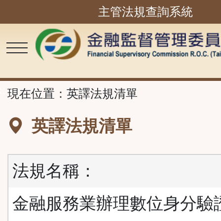
主管法規查詢系統
跳
到
主
要
內
容
區
塊
::
現在位置：
英譯法規清單
英譯法規清單
法規名稱：
金融服務業辦理數位身分驗