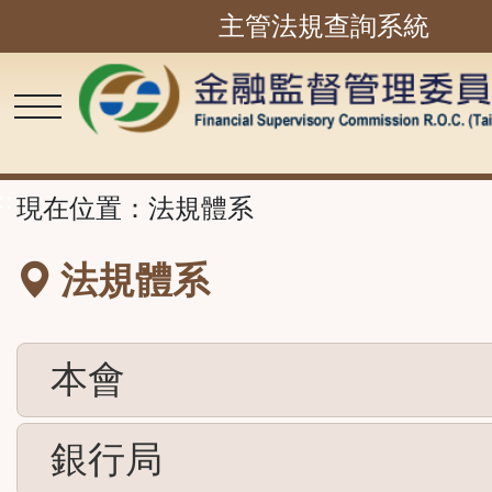
主管法規查詢系統
跳
到
主
要
內
容
區
塊
::
現在位置：
法規體系
法規體系
本會
銀行局