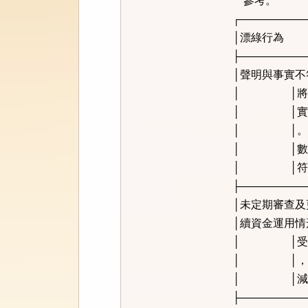
參考。
┌────────
│漂綠
├────────
│聲明與事實不
│ │將全數
│ │實上其
│ │。因此
│ │數用於
│ │符
├────────
│未定期審查及
│續資金運用情
│ │受融資
│ │，或部
│ │減
├────────