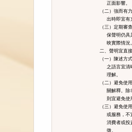
正面影響。
（二）強而有
出時即宜有充
（三）定期審
保聲明仍具足
映實際情況
二、聲明宜直
（一）陳述方
之語言宜清晰
理解。
（二）避免使
關解釋。除非
則宜避免使用
（三）避免使
或服務，不宜
消費者或投資
徵。