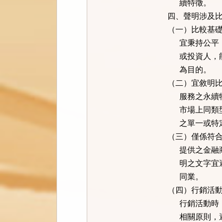
續特徵。
四、聲明涉及
（一）比較基
宜秉持公平，
或投資人，能
為目的。
（二）宜敘明
服務之永續特
市場上同類型
之單一或特定
（三）僅係符
提供之金融商
明之文字宜避
同業。
（四）行銷活
行銷活動時，
相關原則，避