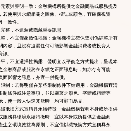
覺元素與聲明一致：金融機構所提供之金融商品或服務提及
若使用與永續相關之圖像、標誌或顏色，宜確保視覺
具一致性。
宜完整，不遺漏或隱藏重要訊息
完整，不宜僅象徵性揭露：金融機構宜確保聲明係綜整所有
內容，且沒有遺漏任何可能影響金融消費者或投資人
資訊。
衡平，不宜選擇性揭露：聲明宜以平衡之方式提出，呈現本
金融商品或服務在永續之正面訊息時，如亦存有可能
面影響之訊息，亦宜一併提供。
明限制：若聲明僅在某些限制條件下始適用，金融機構宜清
制條件或注意事項，並以顯著之顏色、字體或粗體等
，使一般人快速閱覽時，均可顯而易見。
以碳抵換方式宣稱具永續特徵：金融機構聲明本身或所提供
服務具環境永續特徵時，宜以本身或所提供之金融商
生之環境效益為原則，不宜僅以碳抵換方式宣稱具永