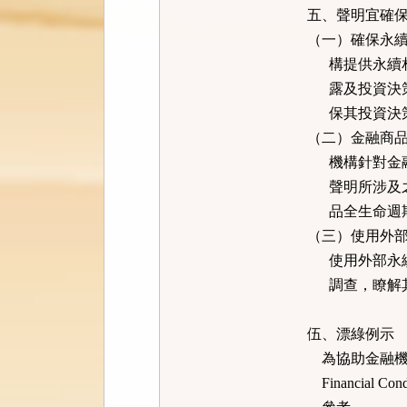
五、聲明宜確
（一）確保永
構提供永續相
露及投資決策
保其投資決策
（二）金融商
機構針對金融
聲明所涉及之
品全生命週期
（三）使用外
使用外部永續
調查，瞭解其
伍、漂綠例示
為協助金融機
Financial 