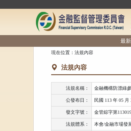
跳
到
主
要
內
容
區
最新
塊
:::
現在位置：
法規內容
法規內容
法規名稱：
金融機構防漂綠
公發布日：
民國 113 年 05 月 
發文字號：
金管綜字第113019
法規體系：
本會/金融市場發