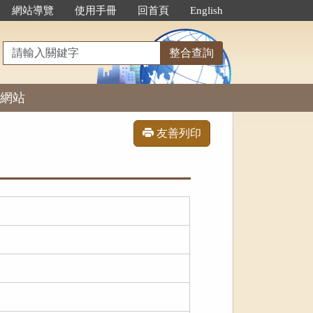
網站導覽
使用手冊
回首頁
English
請
整合查詢
輸
入
網站
關
鍵
字
友善列印