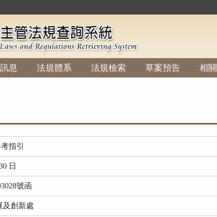
:::
訊息
法規體系
法規檢索
草案預告
相關
參考指引
30 日
3028號函
展及創新處