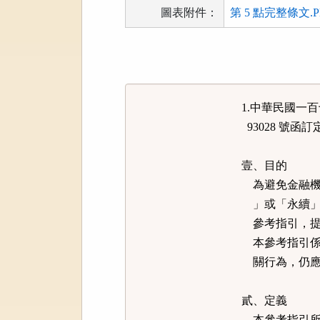
圖表附件：
第 5 點完整條文.P
法
規
功
能
1.中華民國一
按
93028 號函訂
鈕
區
壹、目的
為避免金融機
」或「永續」
參考指引，提
本參考指引係
關行為，仍應
貳、定義
本參考指引所