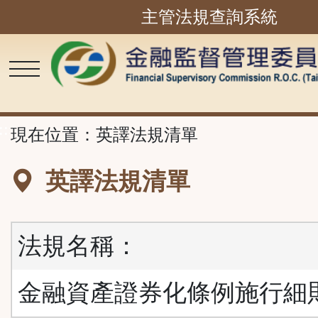
主管法規查詢系統
跳
到
主
要
內
容
區
塊
::
現在位置：
英譯法規清單
英譯法規清單
法規名稱：
金融資產證券化條例施行細