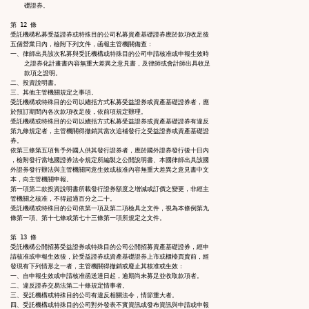
    礎證券。

第 12 條

受託機構私募受益證券或特殊目的公司私募資產基礎證券應於款項收足後

五個營業日內，檢附下列文件，函報主管機關備查：

一、律師出具該次私募與受託機構或特殊目的公司申請核准或申報生效時

    之證券化計畫書內容無重大差異之意見書，及律師或會計師出具收足

    款項之證明。

二、投資說明書。

三、其他主管機關規定之事項。

受託機構或特殊目的公司以總括方式私募受益證券或資產基礎證券者，應

於預訂期間內各次款項收足後，依前項規定辦理。

受託機構或特殊目的公司以總括方式私募受益證券或資產基礎證券有違反

第九條規定者，主管機關得撤銷其當次追補發行之受益證券或資產基礎證

券。

依第三條第五項售予外國人供其發行證券者，應於國外證券發行後十日內

，檢附發行當地國證券法令規定所編製之公開說明書、本國律師出具該國

外證券發行辦法與主管機關同意生效或核准內容無重大差異之意見書中文

本，向主管機關申報。

第一項第二款投資說明書所載發行證券額度之增減或訂價之變更，非經主

管機關之核准，不得超過百分之二十。

受託機構或特殊目的公司依第一項及第二項檢具之文件，視為本條例第九

條第一項、第十七條或第七十三條第一項所規定之文件。

第 13 條

受託機構公開招募受益證券或特殊目的公司公開招募資產基礎證券，經申

請核准或申報生效後，於受益證券或資產基礎證券上市或櫃檯買賣前，經

發現有下列情形之一者，主管機關得撤銷或廢止其核准或生效：

一、自申報生效或申請核准函送達日起，逾期尚未募足並收取款項者。

二、違反證券交易法第二十條規定情事者。

三、受託機構或特殊目的公司有違反相關法令，情節重大者。

四、受託機構或特殊目的公司對外發表不實資訊或發布資訊與申請或申報
