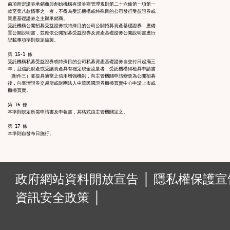
前項所定證券承銷商與創始機構有證券商管理規則第二十六條第一項第一

款至第八款情事之一者，不得為受託機構或特殊目的公司發行受益證券或

資產基礎證券之主辦承銷商。

受託機構公開招募受益證券或特殊目的公司公開招募資產基礎證券，應備

置公開說明書，並應依公開招募受益證券及資產基礎證券公開說明書應行

記載事項準則規定編製。

第 15-1 條

受託機構私募受益證券或特殊目的公司私募資產基礎證券自交付日起滿三

年，且信託財產或受讓資產具有穩定現金流量者，受託機構得檢具申請書

（附件三）並提具適當之信用增強機制，向主管機關申請變更為公開招募

後，向臺灣證券交易所或財團法人中華民國證券櫃檯買賣中心申請上市或

櫃檯買賣。

第 16 條

本準則規定所需申請書及申報書，其格式由主管機關定之。

第 17 條

:::
政府網站資料開放宣告 │
隱私權保護宣告
資訊安全政策 │