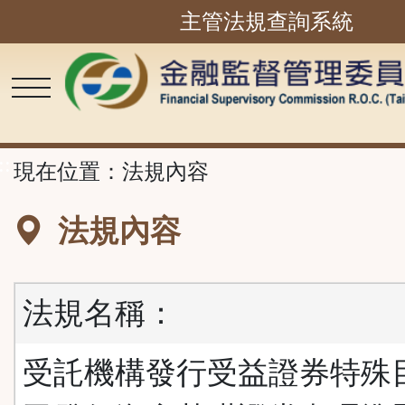
主管法規查詢系統
跳
到
主
要
內
容
區
塊
::
現在位置：
法規內容
法規內容
法規名稱：
受託機構發行受益證券特殊