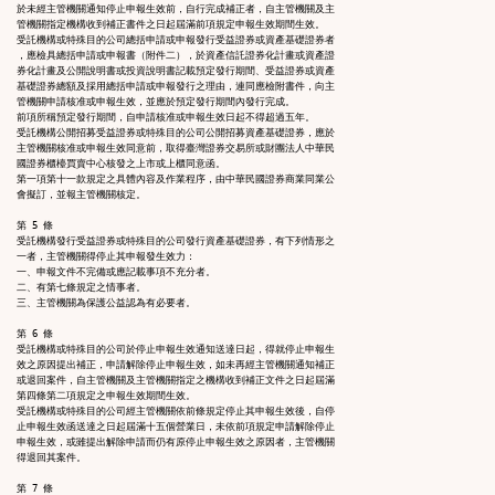
於未經主管機關通知停止申報生效前，自行完成補正者，自主管機關及主

管機關指定機構收到補正書件之日起屆滿前項規定申報生效期間生效。

受託機構或特殊目的公司總括申請或申報發行受益證券或資產基礎證券者

，應檢具總括申請或申報書（附件二），於資產信託證券化計畫或資產證

券化計畫及公開說明書或投資說明書記載預定發行期間、受益證券或資產

基礎證券總額及採用總括申請或申報發行之理由，連同應檢附書件，向主

管機關申請核准或申報生效，並應於預定發行期間內發行完成。

前項所稱預定發行期間，自申請核准或申報生效日起不得超過五年。

受託機構公開招募受益證券或特殊目的公司公開招募資產基礎證券，應於

主管機關核准或申報生效同意前，取得臺灣證券交易所或財團法人中華民

國證券櫃檯買賣中心核發之上市或上櫃同意函。

第一項第十一款規定之具體內容及作業程序，由中華民國證券商業同業公

會擬訂，並報主管機關核定。

第 5 條

受託機構發行受益證券或特殊目的公司發行資產基礎證券，有下列情形之

一者，主管機關得停止其申報發生效力：

一、申報文件不完備或應記載事項不充分者。

二、有第七條規定之情事者。

三、主管機關為保護公益認為有必要者。

第 6 條

受託機構或特殊目的公司於停止申報生效通知送達日起，得就停止申報生

效之原因提出補正，申請解除停止申報生效，如未再經主管機關通知補正

或退回案件，自主管機關及主管機關指定之機構收到補正文件之日起屆滿

第四條第二項規定之申報生效期間生效。

受託機構或特殊目的公司經主管機關依前條規定停止其申報生效後，自停

止申報生效函送達之日起屆滿十五個營業日，未依前項規定申請解除停止

申報生效，或雖提出解除申請而仍有原停止申報生效之原因者，主管機關

得退回其案件。

第 7 條
