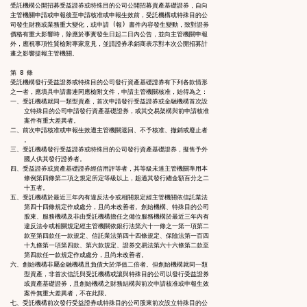
受託機構公開招募受益證券或特殊目的公司公開招募資產基礎證券，自向

主管機關申請或申報後至申請核准或申報生效前，受託機構或特殊目的公

司發生財務或業務重大變化，或申請 (報) 書件內容發生變動，致對證券

價格有重大影響時，除應於事實發生日起二日內公告，並向主管機關申報

外，應視事項性質檢附專家意見，並請證券承銷商表示對本次公開招募計

畫之影響提報主管機關。

第 8 條

受託機構發行受益證券或特殊目的公司發行資產基礎證券有下列各款情形

之一者，應填具申請書連同應檢附文件，申請主管機關核准，始得為之：

一、受託機構就同一類型資產，首次申請發行受益證券或金融機構首次設

    立特殊目的公司申請發行資產基礎證券，或其交易架構與前申請核准

    案件有重大差異者。

二、前次申請核准或申報生效遭主管機關退回、不予核准、撤銷或廢止者

    。

三、受託機構發行受益證券或特殊目的公司發行資產基礎證券，擬售予外

    國人供其發行證券者。

四、受益證券或資產基礎證券經信用評等者，其等級未達主管機關準用本

    條例第四條第二項之規定所定等級以上，超過其發行總金額百分之二

    十五者。

五、受託機構於最近三年內有違反法令或相關規定經主管機關依信託業法

    第四十四條規定作成處分，且尚未改善者。創始機構、特殊目的公司

    股東、服務機構及非由受託機構擔任之備位服務機構於最近三年內有

    違反法令或相關規定經主管機關依銀行法第六十一條之一第一項第二

    款至第四款任一款規定、信託業法第四十四條規定、保險法第一百四

    十九條第一項第四款、第六款規定、證券交易法第六十六條第二款至

    第四款任一款規定作成處分，且尚未改善者。

六、創始機構非屬金融機構且負債大於淨值二倍者。但創始機構就同一類

    型資產，非首次信託與受託機構或讓與特殊目的公司以發行受益證券

    或資產基礎證券，且創始機構之財務結構與前次申請核准或申報生效

    案件無重大差異者，不在此限。

七、受託機構前次發行受益證券或特殊目的公司股東前次設立特殊目的公
