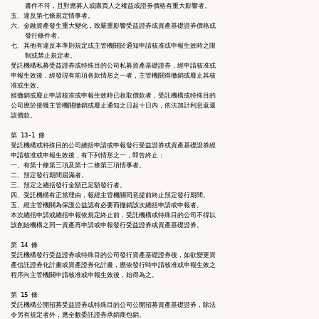
    書件不符，且對應募人或購買人之權益或證券價格有重大影響者。

五、違反第七條規定情事者。

六、金融資產發生重大變化，致嚴重影響受益證券或資產基礎證券價格或

    發行條件者。

七、其他有違反本準則規定或主管機關於通知申請核准或申報生效時之限

    制或禁止規定者。

受託機構私募受益證券或特殊目的公司私募資產基礎證券，經申請核准或

申報生效後，經發現有前項各款情形之一者，主管機關得撤銷或廢止其核

准或生效。

經撤銷或廢止申請核准或申報生效時已收取價款者，受託機構或特殊目的

公司應於接獲主管機關撤銷或廢止通知之日起十日內，依法加計利息返還

該價款。

第 13-1 條

受託機構或特殊目的公司總括申請或申報發行受益證券或資產基礎證券經

申請核准或申報生效後，有下列情形之一，即告終止：

一、有第十條第三項及第十二條第三項情事者。

二、預定發行期間屆滿者。

三、預定之總括發行金額已足額發行者。

四、受託機構有正當理由，報經主管機關同意提前終止預定發行期間。

五、經主管機關為保護公益認有必要而撤銷該次總括申請或申報者。

本次總括申請或總括申報依規定終止前，受託機構或特殊目的公司不得以

該創始機構之同一資產再申請或申報發行受益證券或資產基礎證券。

第 14 條

受託機構發行受益證券或特殊目的公司發行資產基礎證券後，如欲變更資

產信託證券化計畫或資產證券化計畫，應依發行時申請核准或申報生效之

程序向主管機關申請核准或申報生效後，始得為之。

第 15 條

受託機構公開招募受益證券或特殊目的公司公開招募資產基礎證券，除法

令另有規定者外，應全數委託證券承銷商包銷。
