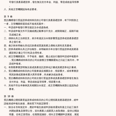
    司發行資產基礎證券，發生無法支付本金、利益、孳息或收益等情事

    。

八、其他主管機關認為有必要者。

第 9 條

受託機構發行受益證券或特殊目的公司發行資產基礎證券，有下列情形之

一者，主管機關得退回或不核准其案件：

一、申請或申報發行事項違反法令或虛偽者。

二、申請或申報文件不完備或應記載事項不充分，經限期補正，屆期不能

    完成補正者。

三、律師出具之法律意見，表示有違反法令致影響受益證券或資產基礎證

    券之發行者。

四、會計師未明確出具信託財產或受讓資產之價格允當性意見書者。

五、證券承銷商出具之評估報告，未明確表示本次發行受益證券或資產基

    礎證券計畫之可行性及合理性者。

六、經主管機關退回、不予核准、撤銷、廢止或自行撤回申請或申報案件

    ，受託機構或特殊目的公司自接獲主管機關通知之日起三個月內，申

    請或申報者。

七、有客觀事實證明無法達成資產信託證券化計畫或資產證券化計畫者。

八、受託機構或特殊目的公司股東違反相關法令，情節重大，或有事實證

    明其財務或業務有重大異常情事，尚未解決或改善者。

九、受託機構或特殊目的公司前次發行受益證券或資產基礎證券發生無法

    支付本金、利益、孳息或收益等情事，情節重大者。

十、其他不符合本條例及其相關法令規定，或主管機關為保護公益認為必

    要者。

第 10 條

受託機構公開招募受益證券或特殊目的公司公開招募資產基礎證券，經申

請核准或申報生效後，應依照下列規定辦理：

一、除法令另有規定外，應於申報生效或申請核准通知到達之日起三個月

    內開始募集及辦理公告，並向應募人或購買人收取價款，提供公開說

    明書。但有正當理由，在期限屆滿前，得向主管機關申請展延，展延
