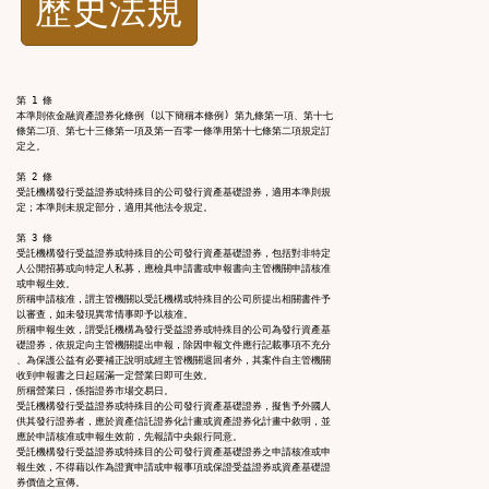
歷史法規
功
能
第 1 條

本準則依金融資產證券化條例 (以下簡稱本條例) 第九條第一項、第十七

按
條第二項、第七十三條第一項及第一百零一條準用第十七條第二項規定訂

定之。

鈕
第 2 條

受託機構發行受益證券或特殊目的公司發行資產基礎證券，適用本準則規

定；本準則未規定部分，適用其他法令規定。

區
第 3 條

受託機構發行受益證券或特殊目的公司發行資產基礎證券，包括對非特定

人公開招募或向特定人私募，應檢具申請書或申報書向主管機關申請核准

或申報生效。

所稱申請核准，謂主管機關以受託機構或特殊目的公司所提出相關書件予

以審查，如未發現異常情事即予以核准。

所稱申報生效，謂受託機構為發行受益證券或特殊目的公司為發行資產基

礎證券，依規定向主管機關提出申報，除因申報文件應行記載事項不充分

、為保護公益有必要補正說明或經主管機關退回者外，其案件自主管機關

收到申報書之日起屆滿一定營業日即可生效。

所稱營業日，係指證券市場交易日。

受託機構發行受益證券或特殊目的公司發行資產基礎證券，擬售予外國人

供其發行證券者，應於資產信託證券化計畫或資產證券化計畫中敘明，並

應於申請核准或申報生效前，先報請中央銀行同意。

受託機構發行受益證券或特殊目的公司發行資產基礎證券之申請核准或申

報生效，不得藉以作為證實申請或申報事項或保證受益證券或資產基礎證

券價值之宣傳。
