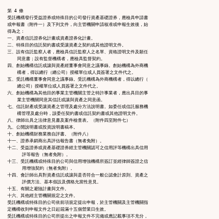
第 4 條

受託機構發行受益證券或特殊目的公司發行資產基礎證券，應檢具申請書

或申報書（附件一）及下列文件，向主管機關申請核准或申報生效後，始

得為之：

一、資產信託證券化計畫或資產證券化計畫。

二、特殊目的信託契約書或受讓資產之契約或其他證明文件。

三、設有信託監察人者，應檢具信託監察人之名單、資格證明文件及願任

    同意書；設有監督機構者，應檢具監督契約。

四、創始機構信託或讓與資產經董事會同意之議事錄。創始機構為外商機

    構者，得以總行（總公司）授權單位或人員簽署之文件代之。

五、受託機構董事會同意之議事錄。受託機構為外商機構者，得以總行（

    總公司）授權單位或人員簽署之文件代之。

六、創始機構為其他目的事業主管機關主管之特許事業者，應出具目的事

    業主管機關同意其信託或讓與資產之同意函。

七、信託財產或受讓資產之管理及處分方法說明書。如委任或信託服務機

    構管理及處分時，該委任契約書或信託契約書或其他證明文件。

八、律師出具之法律意見書及案件檢查表。（附件四至附件七）

九、公開說明書或投資說明書稿本。

十、創始機構財務業務自評書。（附件八）

十一、證券承銷商出具評估報告書（無者免附）。

十二、受益證券或資產基礎證券經主管機關認可之信用評等機構出具信用

      評等報告（無者免附）。

十三、受託機構或特殊目的公司與信用增強機構所簽訂並經律師簽證之信

      用增強契約（無者免附）。

十四、會計師出具對資產信託或讓與是否符合一般公認會計原則、資產之

      評價方法、基本假設及價格允當性意見。

十五、有關之避險計畫與文件。

十六、其他經主管機關規定之文件。

受託機構或特殊目的公司依前項規定提出申報，於主管機關及主管機關指

定機構收到申報文件之日起屆滿十五個營業日生效。

受託機構或特殊目的公司所提出之申報文件不完備或應記載事項不充分，
