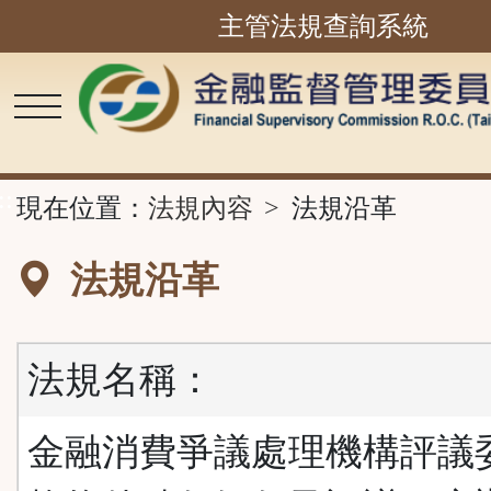
主管法規查詢系統
跳
到
主
要
內
容
區
塊
::
現在位置：
法規內容
法規沿革
法規沿革
法規名稱：
金融消費爭議處理機構評議