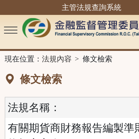
主管法規查詢系統
跳
到
主
要
內
容
區
塊
::
現在位置：
法規內容
條文檢索
條文檢索
法規名稱：
有關期貨商財務報告編製準則