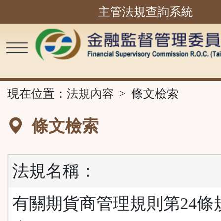
主管法規查詢系統
跳
到
主
要
內
容
區
塊
::
現在位置：
法規內容
條文檢索
條文檢索
法規名稱：
有關期貨商管理規則第24條