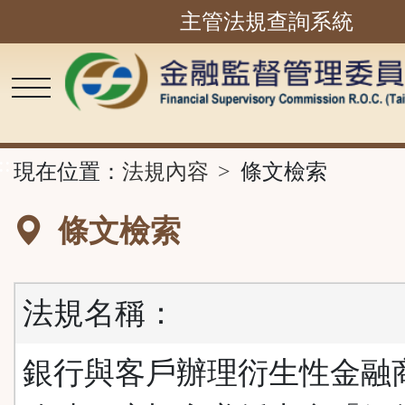
主管法規查詢系統
跳
到
主
要
內
容
區
塊
::
現在位置：
法規內容
條文檢索
條文檢索
法規名稱：
銀行與客戶辦理衍生性金融