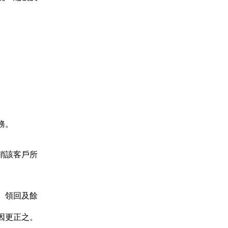
務。
銷該客戶所
、領回及餘
因更正之。