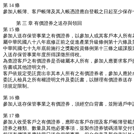
第 14 條
參加人帳簿、客戶帳簿及其入帳憑證應自登載之日起至少保存
第 三 章 有價證券之送存與領回
第 15 條
參加人送存保管事業之有價證券，以參加人或其客戶本人所有
屬中華民國八十八年底修正前之促進產業升級條例第十六條及
中華民國七十九年底前施行之獎勵投資條例第十三條之緩課股
入送存保管事業年度所得課徵所得稅。
為查證客戶之有價證券是否確屬本人所有，參加人應要求客戶
告書或其他證明文件。
客戶依規定受託賣出非其本人所有之有價證券者，參加人應於
委託人檢具之所有權證明文件及委託書，以辦理有價證券送存
項規定限制。
第 16 條
參加人送存保管事業之有價證券，須經空白背書，並附過戶申
第 17 條
參加人收受客戶之有價證券，應即在客戶存摺及客戶帳簿登載
證券之種類、數量及其他必要事項，並製作證券號碼清單交付