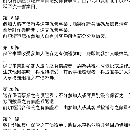
前項有價證券應於當日送交保管事業。但台北市及新北市以外
延至次一營業日。
第 18 條
參加人將有價證券送存保管事業，應製作證券號碼及總數清單
業所訂作業時間，送交保管事業。
前項清單應按參加人自有與客戶所有部分分別編製。
第 19 條
保管事業收受參加人送存之有價證券時，應即於參加人帳簿為
。
保管事業對參加人送存之有價證券，認為其權利有瑕疵或法律
生其他疑義時，得拒絕接受；其於事後發現者，得退還參加人
人更換無瑕疵之有價證券。
第 20 條
送存保管事業之有價證券，不分參加人或客戶別混合保管之，
類同數量之有價證券返還。
前項經混合保管之有價證券，由參加人或其客戶按送存之數量
第 21 條
客戶領回集中保管之有價證券，應提示存摺並填具領回憑條加