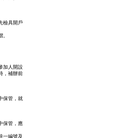
先檢具開戶
摺。
參加人開設
時，補辦前
中保管，就
中保管，應
統一編號及