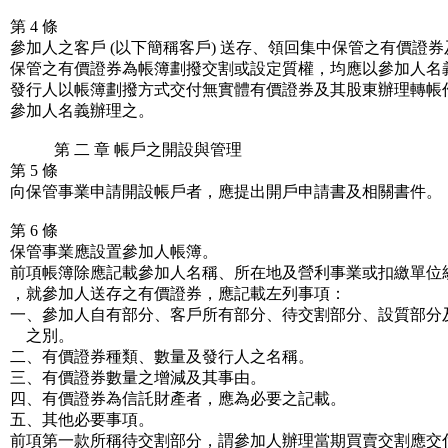
第 4 條
參加人之客戶 (以下簡稱客戶) 送存、領回集中保管之有價證
保管之有價證券為帳簿劃撥交割或設定質權，均應以參加人名
發行人以帳簿劃撥方式交付無實體有價證券及其股東辦理轉帳
參加人名義辦理之。
第 二 章 帳戶之開設與管理
第 5 條
向保管事業申請開設帳戶者，應提出開戶申請書及相關書件。
第 6 條
保管事業應設置參加人帳簿。
前項帳簿除應記載參加人名稱、所在地及營利事業或扣繳單位
，就參加人送存之有價證券，應記載左列事項：
一、參加人自有部分、客戶所有部分、待交割部分、設質部分
之別。
二、有價證券種類、數量及發行人之名稱。
三、有價證券數量之增減及其事由。
四、有價證券為信託財產者，應為必要之記載。
五、其他必要事項。
前項第一款所稱待交割部分，謂參加人辦理當期買賣交割應交