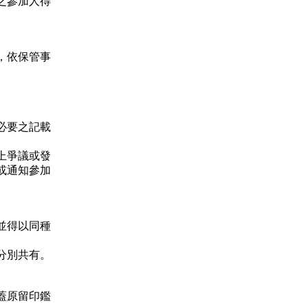
之參加人得
，依保管事
必要之記載
上爭議或發
或通知參加
並得以同種
分別共有。
蓋原留印鑑