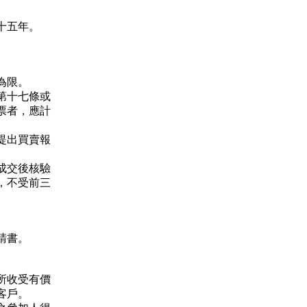
十五年。
為限。
第十七條或
票者，應計
提出買賣報
成交後核驗
，不受前三
請書。
所收受有價
客戶。