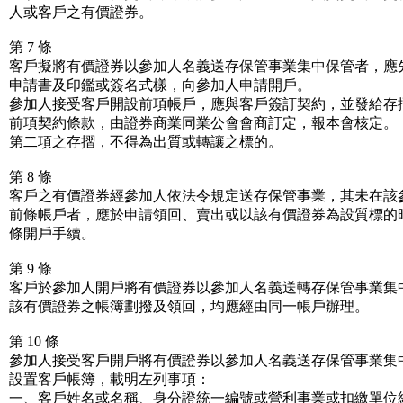
人或客戶之有價證券。
第 7 條
客戶擬將有價證券以參加人名義送存保管事業集中保管者，應
申請書及印鑑或簽名式樣，向參加人申請開戶。
參加人接受客戶開設前項帳戶，應與客戶簽訂契約，並發給存
前項契約條款，由證券商業同業公會會商訂定，報本會核定。
第二項之存摺，不得為出質或轉讓之標的。
第 8 條
客戶之有價證券經參加人依法令規定送存保管事業，其未在該
前條帳戶者，應於申請領回、賣出或以該有價證券為設質標的
條開戶手續。
第 9 條
客戶於參加人開戶將有價證券以參加人名義送轉存保管事業集
該有價證券之帳簿劃撥及領回，均應經由同一帳戶辦理。
第 10 條
參加人接受客戶開戶將有價證券以參加人名義送存保管事業集
設置客戶帳簿，載明左列事項：
一、客戶姓名或名稱、身分證統一編號或營利事業或扣繳單位