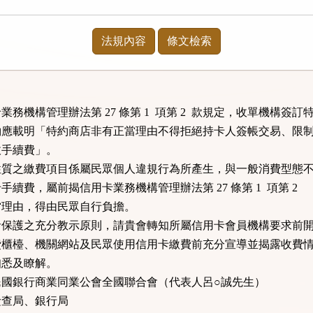
法規內容
條文檢索
務機構管理辦法第 27 條第 1  項第 2  款規定，收單機構簽訂特
之契約應載明「特約商店非有正當理由不得拒絕持卡人簽帳交易、限制
收手續費」。

質之繳費項目係屬民眾個人違規行為所產生，與一般消費型態不
卡手續費，屬前揭信用卡業務機構管理辦法第 27 條第 1  項第 2  

正當理由，得由民眾自行負擔。

保護之充分教示原則，請貴會轉知所屬信用卡會員機構要求前開
於繳費櫃檯、機關網站及民眾使用信用卡繳費前充分宣導並揭露收費情
知悉及瞭解。

中華民國銀行商業同業公會全國聯合會（代表人呂○誠先生）

會檢查局、銀行局