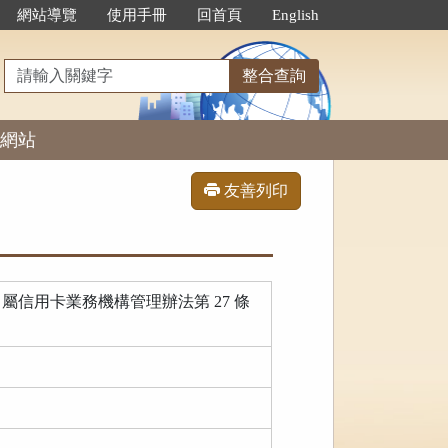
網站導覽
使用手冊
回首頁
English
請
整合查詢
輸
入
網站
關
鍵
字
友善列印
信用卡業務機構管理辦法第 27 條