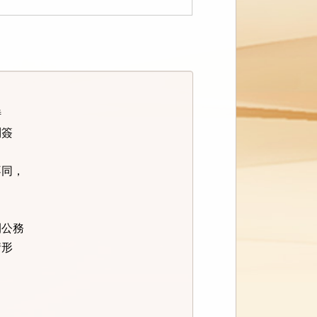


簽

同，

公務

形
