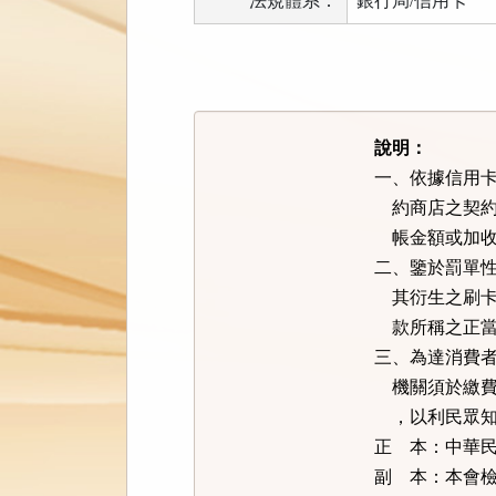
法規體系：
銀行局/信用卡
法
規
功
能
說明：
按
一、依據信用卡業
鈕
    約商店
區
    帳金額或加
二、鑒於罰單性
    其衍生之刷
    款所稱之
三、為達消費者
    機關須
    ，以利民眾
正    本：
副    本：本