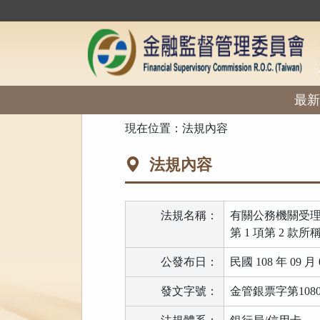
跳
到
主
要
內
容
區
最新
塊
:::
現在位置：
法規內容
法規內容
法規名稱：
有關公務機關受理
第 1 項第 2
公發布日：
民國 108 年 09 月 
發文字號：
金管銀票字第10802