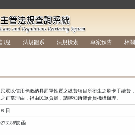
:::
訊息
法規體系
法規檢索
草案預告
相關
民眾以信用卡繳納具罰單性質之繳費項目所衍生之刷卡手續費，屬
 款所稱之正當理由，得由民眾負擔，請轉知所屬會員機構辦理。
09 日
73186號 函