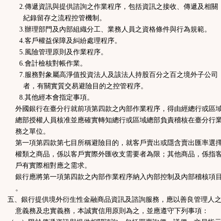
2.傳遞資訊與提供諮詢之作業程序，包括資訊之接收、傳遞及相關
紀錄留存之流程控管機制。
3.辦理部門及內部組織分工、業務人員之資格條件與行為規範。
4.客戶權益保障及糾紛處理程序。
5.風險管理原則及作業程序。
6.會計檢核對帳作業。
7.服務對象屬高淨值投資法人及該法人持股百分之百之境外子公司
者，有關實質交易避險目的之控管程序。
8.其他經本會指定事項。
外國銀行在臺分行就前項第四款之內部作業程序，得由經總行或區
總部授權人員核准並應確實轉知總行或區域總部負責稽核在臺分行
務之單位。
第一項第四款第七目所稱避險目的，就客戶賣出或隱含賣出匯率選
權類之商品，係以客戶實際外匯收支需要者為限；其他商品，係指
戶有實際相對應之需求。
銀行應將第一項第四款之內部作業程序納入內部控制及內部稽核項
。
五、銀行提供境外衍生性金融商品資訊及諮詢服務，應以善良管理人
意義務及忠實義務，本誠實信用原則為之，並應遵守下列事項：