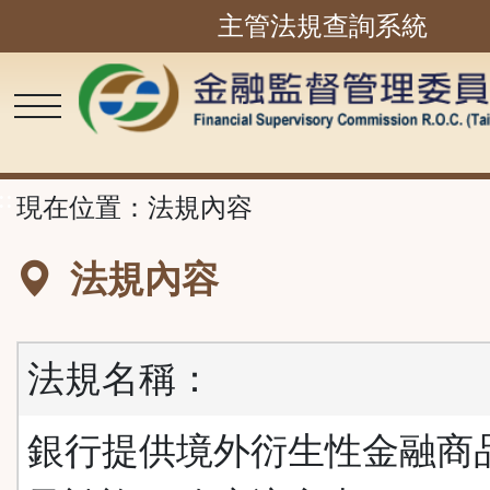
主管法規查詢系統
跳
到
主
要
內
容
區
塊
::
現在位置：
法規內容
法規內容
法規名稱：
銀行提供境外衍生性金融商