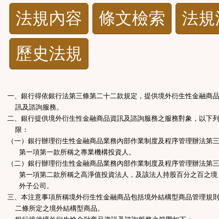
法
法規內容
條文檢索
法規
規
歷史法規
功
能
一、銀行得依銀行法第三條第二十二款規定，提供境外衍生性金融商
按
訊及諮詢服務。
二、銀行提供境外衍生性金融商品資訊及諮詢服務之服務對象，以下
鈕
限：
（一）銀行辦理衍生性金融商品業務內部作業制度及程序管理辦法第
第一項第一款所稱之專業機構投資人。
區
（二）銀行辦理衍生性金融商品業務內部作業制度及程序管理辦法第
第一項第二款所稱之高淨值投資法人，及該法人持股百分之百之境
外子公司。
三、本注意事項所稱境外衍生性金融商品包括境外結構型商品管理規
二條所定之境外結構型商品。