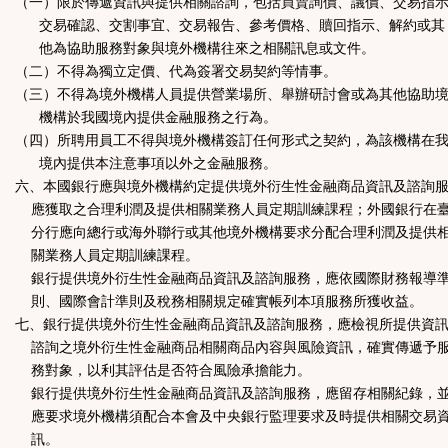
（一）限於傳遞資訊與提供相關諮詢，包括買賣詢價、議價、交易指
交易確認、交割事宜、交易報告、參考價格、贖回指示、解約或其
他為協助服務對象與境外機構往來之相關訊息或文件。
（二）不得為獨立定價、代為簽署交易契約等情事。
（三）不得為境外機構人員提供營業場所、舉辦研討會或為其他協助
機構於我國境內提供金融服務之行為。
（四）所聘用員工不得與境外機構簽訂任何形式之契約，為該機構在
境內提供本注意事項以外之金融服務。
六、本國銀行應與境外機構約定提供境外衍生性金融商品資訊及諮詢
應獲取之合理利潤及提供相關業務人員定期訓練課程；外國銀行在
分行應向總行或海外聯行或其他境外機構要求分配合理利潤及提供
關業務人員定期訓練課程。
銀行提供境外衍生性金融商品資訊及諮詢服務，應依國際財務報導
則、國際會計準則及稅務相關規定確實帳列本項服務所獲收益。
七、銀行提供境外衍生性金融商品資訊及諮詢服務，應檢視所提供資
諮詢之境外衍生性金融商品相關商品內容與風險資訊，確實傳遞予
務對象，以利其評估是否符合風險承擔能力。
銀行提供境外衍生性金融商品資訊及諮詢服務，應留存相關紀錄，
應要求境外機構須配合本會及中央銀行監理要求及時提供相關交易
訊。