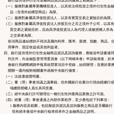
銀行提供境外衍生性金融商品資訊及諮詢服務之範圍如下：
（一）服務對象屬專業機構投資人，以其依法得投資之境外衍生性金
品（含境外結構型商品）為限。
（二）服務對象屬高淨值投資法人，以其有實質交易之避險目的為限
（三）服務對象屬高淨值投資法人持股百分之百之境外子公司，以其
質交易之避險目的，且由高淨值投資法人為代理人或被授權人所為
之交易者為限。
前項商品連結標的不得涉及國內利率、匯率、股價、指數、商品、
用事件、固定收益或其他利益者。
四、銀行提供境外衍生性金融商品資訊及諮詢服務，應檢送申請書連
列文件，向金融監督管理委員會（以下簡稱本會）申請核准後，於
會銀行局網際網路申報系統營業項目中登錄，始得辦理；並應於業
開辦一週內檢附相關書件函報中央銀行備查：
（一）法規遵循聲明書。
（二）董（理）事會決議之議事錄。但外國銀行在臺分行得由經總行
域總部授權人員出具同意書。
（三）經中央銀行許可辦理任一種衍生性外匯商品業務之許可函。
（四）經董（理）事會通過之內部作業程序，至少應包括下列事項：
1.服務內容及範圍，包括擬提供資訊及諮詢服務之商品是否屬銀行
現有經本會或中央銀行核准得承作之金融商品之說明。