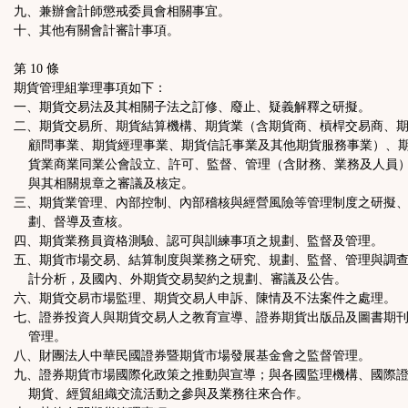
九、兼辦會計師懲戒委員會相關事宜。
十、其他有關會計審計事項。
第 10 條
期貨管理組掌理事項如下：
一、期貨交易法及其相關子法之訂修、廢止、疑義解釋之研擬。
二、期貨交易所、期貨結算機構、期貨業（含期貨商、槓桿交易商、
顧問事業、期貨經理事業、期貨信託事業及其他期貨服務事業）、
貨業商業同業公會設立、許可、監督、管理（含財務、業務及人員
與其相關規章之審議及核定。
三、期貨業管理、內部控制、內部稽核與經營風險等管理制度之研擬
劃、督導及查核。
四、期貨業務員資格測驗、認可與訓練事項之規劃、監督及管理。
五、期貨市場交易、結算制度與業務之研究、規劃、監督、管理與調
計分析，及國內、外期貨交易契約之規劃、審議及公告。
六、期貨交易市場監理、期貨交易人申訴、陳情及不法案件之處理。
七、證券投資人與期貨交易人之教育宣導、證券期貨出版品及圖書期
管理。
八、財團法人中華民國證券暨期貨市場發展基金會之監督管理。
九、證券期貨市場國際化政策之推動與宣導；與各國監理機構、國際
期貨、經貿組織交流活動之參與及業務往來合作。