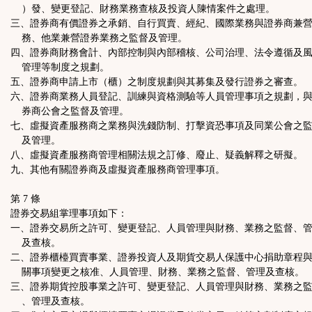
）發、變更登記、財務業務查核及投資人陳情案件之處理。
三、證券商有價證券之承銷、自行買賣、經紀、國際業務與證券商兼
務、他業兼營證券業務之監督及管理。
四、證券商財務會計、內部控制與內部稽核、公司治理、法令遵循及
管理等制度之規劃。
五、證券商申請上市（櫃）之制度規劃與其募集及發行證券之審查。
六、證券商業務人員登記、訓練與資格測驗等人員管理事項之規劃，
券商公會之監督及管理。
七、虛擬資產服務商之業務與洗錢防制、打擊資恐事項及同業公會之
及管理。
八、虛擬資產服務商管理相關法規之訂修、廢止、疑義解釋之研擬。
九、其他有關證券商及虛擬資產服務商管理事項。
第 7 條
證券交易組掌理事項如下：
一、證券交易所之許可、變更登記、人員管理與財務、業務之監督、
及查核。
二、證券櫃檯買賣事業、證券投資人及期貨交易人保護中心捐助章程
關事項變更之核准、人員管理、財務、業務之監督、管理及查核。
三、證券期貨控股事業之許可、變更登記、人員管理與財務、業務之
、管理及查核。