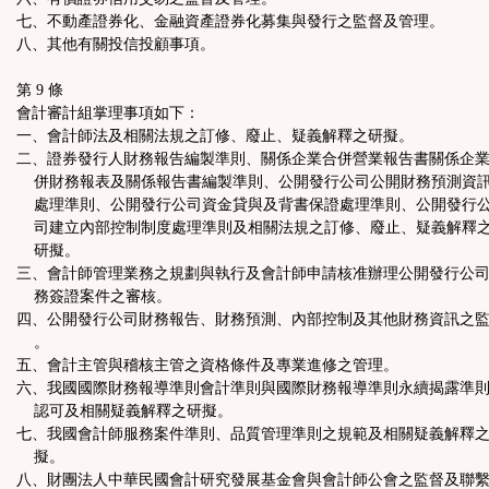
七、不動產證券化、金融資產證券化募集與發行之監督及管理。
八、其他有關投信投顧事項。
第 9 條
會計審計組掌理事項如下：
一、會計師法及相關法規之訂修、廢止、疑義解釋之研擬。
二、證券發行人財務報告編製準則、關係企業合併營業報告書關係企
併財務報表及關係報告書編製準則、公開發行公司公開財務預測資
處理準則、公開發行公司資金貸與及背書保證處理準則、公開發行
司建立內部控制制度處理準則及相關法規之訂修、廢止、疑義解釋
研擬。
三、會計師管理業務之規劃與執行及會計師申請核准辦理公開發行公
務簽證案件之審核。
四、公開發行公司財務報告、財務預測、內部控制及其他財務資訊之
。
五、會計主管與稽核主管之資格條件及專業進修之管理。
六、我國國際財務報導準則會計準則與國際財務報導準則永續揭露準
認可及相關疑義解釋之研擬。
七、我國會計師服務案件準則、品質管理準則之規範及相關疑義解釋
擬。
八、財團法人中華民國會計研究發展基金會與會計師公會之監督及聯