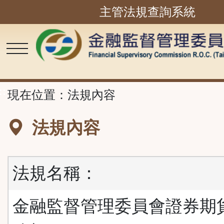
主管法規查詢系統
跳
到
主
要
內
容
區
塊
::
現在位置：
法規內容
法規內容
法規名稱：
金融監督管理委員會證券期