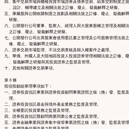
四、集中交易市場與櫃檯買賣市場證券及債券交易、結算交割制度之
、設計、輔導建立及相關法規之訂修、廢止、疑義解釋之研擬。
五、庫藏股與公開收購制度之規劃及相關法規之訂修、廢止、疑義解
研擬。
六、公開發行公司董事、監察人、經理人與大股東股權之管理及相關
之訂修、廢止、疑義解釋之研擬。
七、公開發行公司出席股東會使用委託書之管理及公司股務管理法規
修、廢止、疑義解釋之研擬。
八、證券交易市場監理、不法交易查核及歸入權案件之處理。
九、華僑、外國人及大陸地區投資人投資證券管理相關法規之訂修、
、疑義解釋之研擬與其投資證券之監督及管理。
十、其他有關證券交易事項。
第 8 條
投信投顧組掌理事項如下：
一、證券投資信託事業與證券投資顧問事業證照之核（換）發、監督
理。
二、證券投資信託基金與境外基金業務之監督及管理。
三、全權委託投資業務之監督及管理。
四、證券投資信託暨顧問商業同業公會之監督及管理。
五、證券金融事業與證券集中保管事業證照之核（換）發、監督及管
六、有價證券信用交易之監督及管理。