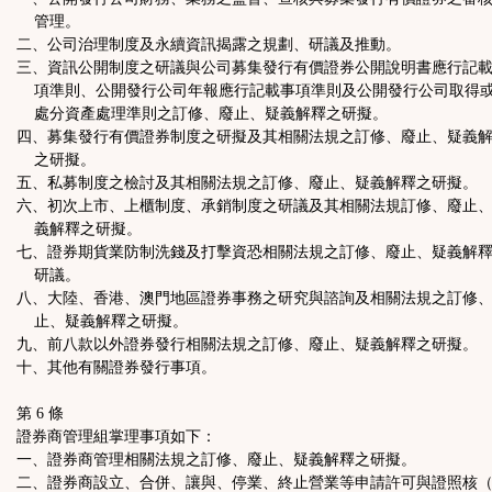
管理。
二、公司治理制度及永續資訊揭露之規劃、研議及推動。
三、資訊公開制度之研議與公司募集發行有價證券公開說明書應行記
項準則、公開發行公司年報應行記載事項準則及公開發行公司取得
處分資產處理準則之訂修、廢止、疑義解釋之研擬。
四、募集發行有價證券制度之研擬及其相關法規之訂修、廢止、疑義
之研擬。
五、私募制度之檢討及其相關法規之訂修、廢止、疑義解釋之研擬。
六、初次上市、上櫃制度、承銷制度之研議及其相關法規訂修、廢止
義解釋之研擬。
七、證券期貨業防制洗錢及打擊資恐相關法規之訂修、廢止、疑義解
研議。
八、大陸、香港、澳門地區證券事務之研究與諮詢及相關法規之訂修
止、疑義解釋之研擬。
九、前八款以外證券發行相關法規之訂修、廢止、疑義解釋之研擬。
十、其他有關證券發行事項。
第 6 條
證券商管理組掌理事項如下：
一、證券商管理相關法規之訂修、廢止、疑義解釋之研擬。
二、證券商設立、合併、讓與、停業、終止營業等申請許可與證照核