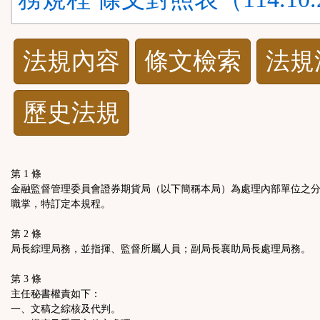
法
法規內容
條文檢索
法規
規
歷史法規
功
能
第 1 條
按
金融監督管理委員會證券期貨局（以下簡稱本局）為處理內部單位之
職掌，特訂定本規程。
鈕
第 2 條
局長綜理局務，並指揮、監督所屬人員；副局長襄助局長處理局務。
區
第 3 條
主任秘書權責如下：
一、文稿之綜核及代判。