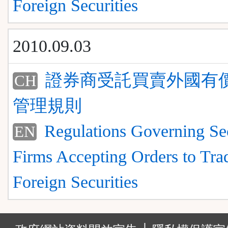
Foreign Securities
2010.09.03
證券商受託買賣外國有
CH
管理規則
Regulations Governing Sec
EN
Firms Accepting Orders to Tra
Foreign Securities