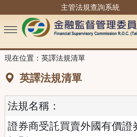
主管法規查詢系統
跳
到
主
要
內
容
區
塊
::
現在位置：
英譯法規清單
英譯法規清單
法規名稱：
證券商受託買賣外國有價證