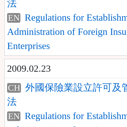
法
Regulations for Establish
EN
Administration of Foreign Ins
Enterprises
2009.02.23
外國保險業設立許可及
CH
法
Regulations for Establish
EN