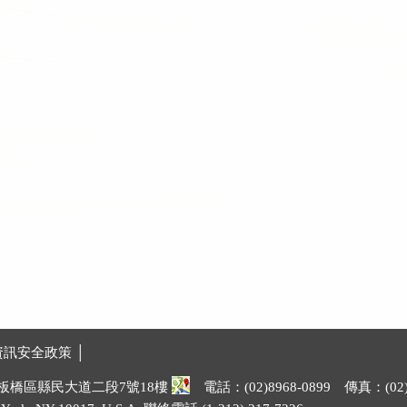
資訊安全政策 │
市板橋區縣民大道二段7號18樓
電話：(02)8968-0899 傳真：(02)8