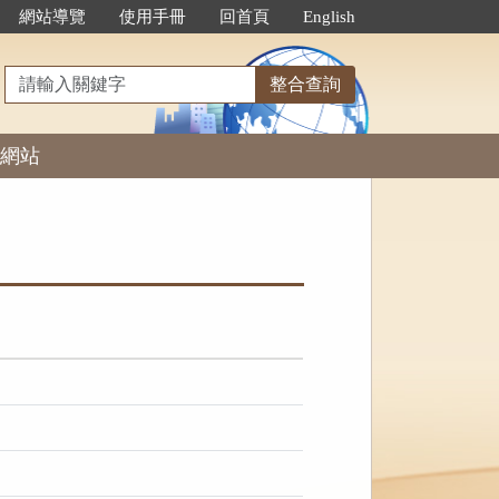
網站導覽
使用手冊
回首頁
English
請
整合查詢
輸
入
網站
關
鍵
字