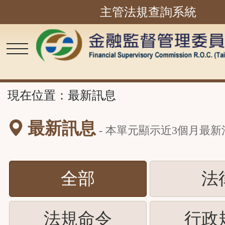
主管法規查詢系統
跳
到
主
要
內
容
區
塊
::
現在位置：
最新訊息
最新訊息
- 本單元顯示近
3
個月最新
(請
全部
法
按
(請
法規命令
行政