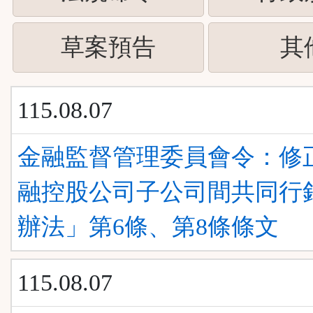
下
按
ENTER
(請
草案預告
其
下
查
按
ENTER
看
115.08.07
下
查
清
ENTER
金融監督管理委員會令：修
看
單)
查
融控股公司子公司間共同行
清
看
辦法」第6條、第8條條文
單)
清
115.08.07
單)