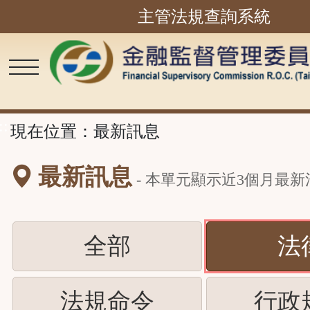
主管法規查詢系統
跳
到
主
要
內
容
區
塊
::
現在位置：
最新訊息
最新訊息
- 本單元顯示近
3
個月最新
(請
全部
法
按
(請
法規命令
行政