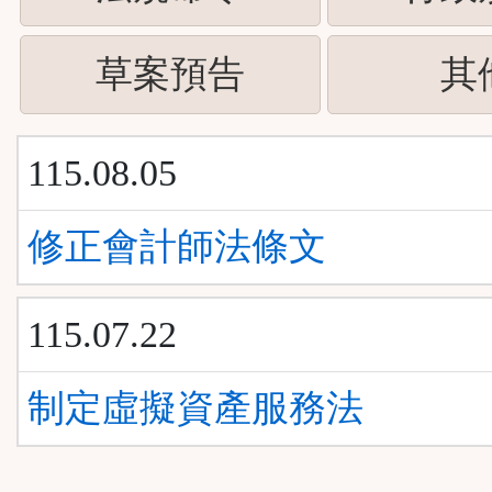
下
按
ENTER
(請
草案預告
其
下
查
按
ENTER
看
115.08.05
下
查
清
ENTER
修正會計師法條文
看
單)
查
清
115.07.22
看
單)
清
制定虛擬資產服務法
單)