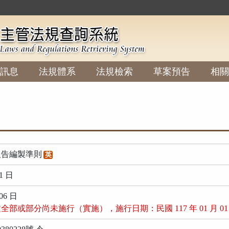
:::
訊息
法規體系
法規檢索
草案預告
相關
報告編製準則
英
1 日
06 日
部或部分尚未施行（實施），施行日期：民國 117 年 01 月 01