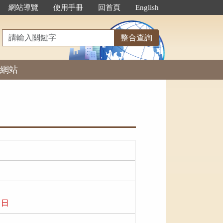
網站導覽
使用手冊
回首頁
English
請
整合查詢
輸
入
網站
關
鍵
字
 日