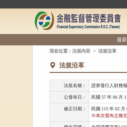
跳
到
主
要
內
容
區
最新
塊
:::
現在位置：
法規內容
法規沿革
法規沿革
法規名稱：
證券發行人財務
公發布日：
民國 57 年 06 月 1
修正日期：
民國 115 年 02 月 
※本次發布之條文全