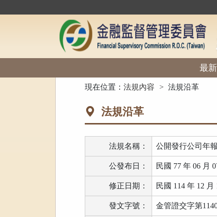
跳
到
主
要
內
容
區
最新
塊
:::
現在位置：
法規內容
法規沿革
法規沿革
法規名稱：
公開發行公司年
公發布日：
民國 77 年 06 月 0
修正日期：
民國 114 年 12 月 
發文字號：
金管證交字第11403