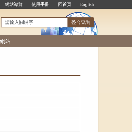
網站導覽
使用手冊
回首頁
English
請
整合查詢
輸
入
網站
關
鍵
字