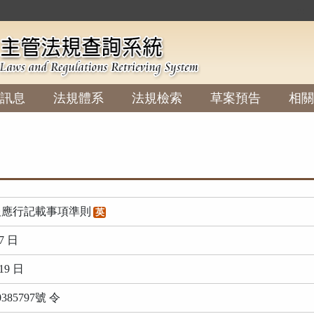
:::
訊息
法規體系
法規檢索
草案預告
相關
報應行記載事項準則
英
7 日
19 日
85797號 令