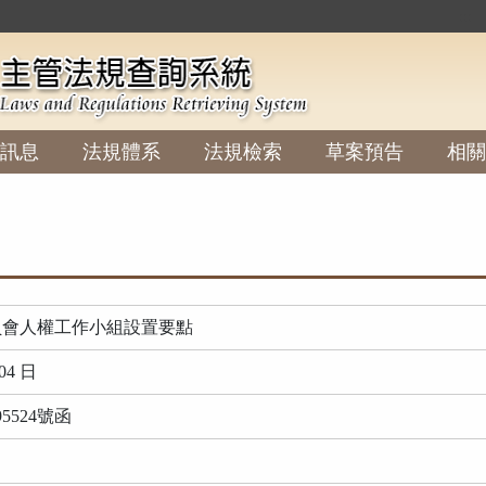
:::
訊息
法規體系
法規檢索
草案預告
相關
員會人權工作小組設置要點
04 日
5524號函