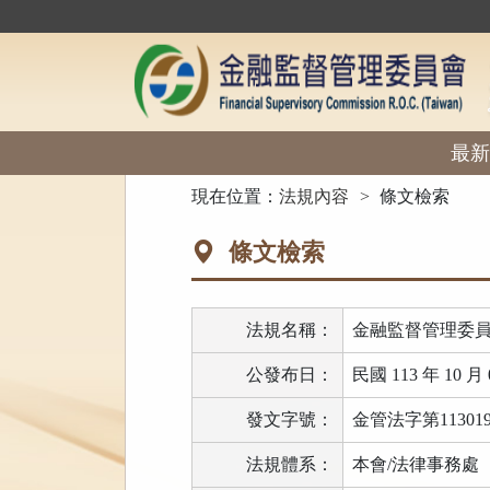
跳
到
主
要
內
容
區
最新
塊
:::
現在位置：
法規內容
條文檢索
條文檢索
法規名稱：
金融監督管理委
公發布日：
民國 113 年 10 月 
發文字號：
金管法字第113019
法規體系：
本會/法律事務處