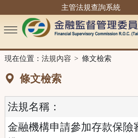
主管法規查詢系統
跳
到
主
要
內
容
區
塊
::
現在位置：
法規內容
條文檢索
條文檢索
法規名稱：
金融機構申請參加存款保險