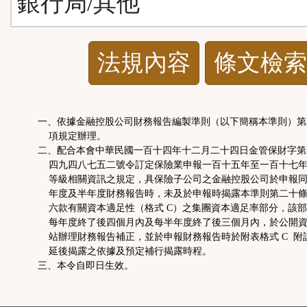
銀行局/其他
法
法規內容
條文檢索
規
功
一、依據金融控股公司財務報告編製準則（以下簡稱本準則）第
項規定辦理。
能
二、配合本會中華民國一百十四年十二月二十四日金管保財字第
四九四八七五二號令訂定保險業申報一百十五年至一百十七年
等級相關資訊之規定，具保險子公司之金融控股公司於申報同
按
年度及半年度財務報告時，未及於申報時揭露本準則第二十條
六款有關資本適足性（格式 C）之集團資本適足率部分，該部
鈕
每年度終了後四個月內及每半年度終了後三個月內，於公開資
站辦理財務報告補正，並於申報財務報告時於附表格式 C 附
延後揭露之依據及預定補行揭露時程。
區
三、本令自即日生效。