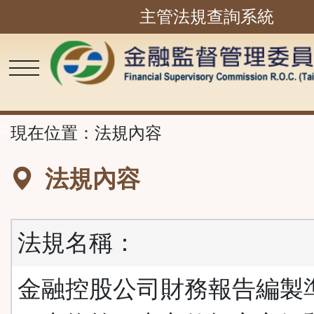
主管法規查詢系統
跳
到
主
要
內
容
區
塊
::
現在位置：
法規內容
法規內容
法規名稱：
金融控股公司財務報告編製