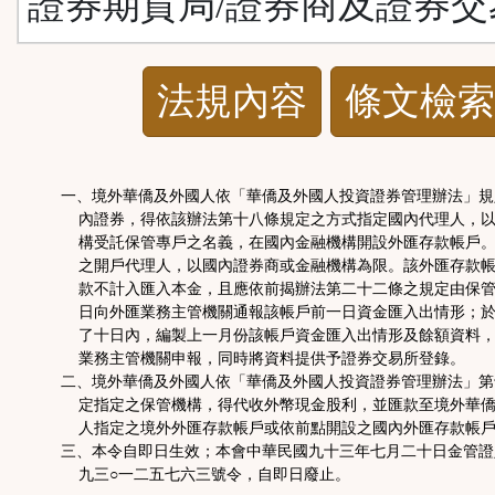
證券期貨局/證券商及證券交
法
法規內容
條文檢索
規
功
一、境外華僑及外國人依「華僑及外國人投資證券管理辦法」規
內證券，得依該辦法第十八條規定之方式指定國內代理人，以
能
構受託保管專戶之名義，在國內金融機構開設外匯存款帳戶。
之開戶代理人，以國內證券商或金融機構為限。該外匯存款帳
款不計入匯入本金，且應依前揭辦法第二十二條之規定由保管
按
日向外匯業務主管機關通報該帳戶前一日資金匯入出情形；於
了十日內，編製上一月份該帳戶資金匯入出情形及餘額資料，
鈕
業務主管機關申報，同時將資料提供予證券交易所登錄。
二、境外華僑及外國人依「華僑及外國人投資證券管理辦法」第
定指定之保管機構，得代收外幣現金股利，並匯款至境外華僑
區
人指定之境外外匯存款帳戶或依前點開設之國內外匯存款帳戶
三、本令自即日生效；本會中華民國九十三年七月二十日金管證
九三○一二五七六三號令，自即日廢止。