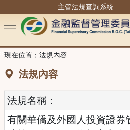
主管法規查詢系統
跳
到
主
要
內
容
區
塊
::
現在位置：
法規內容
法規內容
法規名稱：
有關華僑及外國人投資證券