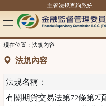
主管法規查詢系統
跳
到
主
要
內
容
區
塊
::
現在位置：
法規內容
法規內容
法規名稱：
有關期貨交易法第72條第2項