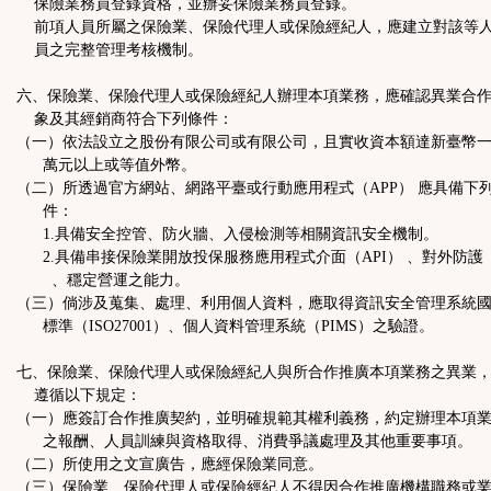
保險業務員登錄資格，並辦妥保險業務員登錄。
前項人員所屬之保險業、保險代理人或保險經紀人，應建立對該等
員之完整管理考核機制。
六、保險業、保險代理人或保險經紀人辦理本項業務，應確認異業合
象及其經銷商符合下列條件：
（一）依法設立之股份有限公司或有限公司，且實收資本額達新臺幣
萬元以上或等值外幣。
（二）所透過官方網站、網路平臺或行動應用程式（APP） 應具備下
件：
1.具備安全控管、防火牆、入侵檢測等相關資訊安全機制。
2.具備串接保險業開放投保服務應用程式介面（API） 、對外防護
、穩定營運之能力。
（三）倘涉及蒐集、處理、利用個人資料，應取得資訊安全管理系統
標準（ISO27001）、個人資料管理系統（PIMS）之驗證。
七、保險業、保險代理人或保險經紀人與所合作推廣本項業務之異業
遵循以下規定：
（一）應簽訂合作推廣契約，並明確規範其權利義務，約定辦理本項
之報酬、人員訓練與資格取得、消費爭議處理及其他重要事項。
（二）所使用之文宣廣告，應經保險業同意。
（三）保險業、保險代理人或保險經紀人不得因合作推廣機構職務或