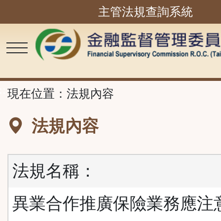
主管法規查詢系統
跳
到
主
要
內
容
區
塊
::
現在位置：
法規內容
法規內容
法規名稱：
異業合作推廣保險業務應注