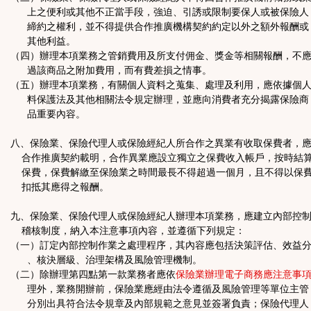
上之便利或其他不正當手段，強迫、引誘或限制要保人或被保險人
締約之權利，並不得提供合作推廣機構契約約定以外之額外報酬或
其他利益。
（四）辦理本項業務之管銷費用及所支付佣金、獎金等相關報酬，不
過該商品之附加費用，而有費差損之情事。
（五）辦理本項業務，有關個人資料之蒐集、處理及利用，應依據個
料保護法及其他相關法令規定辦理，並應向消費者充分揭露保險商
品重要內容。
八、保險業、保險代理人或保險經紀人所合作之異業有收取保費者，
合作推廣契約載明，合作異業應設立獨立之保費收入帳戶，按時結
保費，保費解繳至保險業之時間最長不得超過一個月，且不得以保
扣抵其應得之報酬。
九、保險業、保險代理人或保險經紀人辦理本項業務，應建立內部控
稽核制度，納入本注意事項內容，並遵循下列規定：
（一）訂定內部控制作業之處理程序，其內容應包括決策評估、效益
、核決層級、治理架構及風險管理機制。
（二）除辦理第四點第一款業務者應依
保險業辦理電子商務應注意事
理外，業務開辦前，保險業應經由法令遵循及風險管理等單位主管
分別出具符合法令規章及內部規範之意見並簽署負責；保險代理人