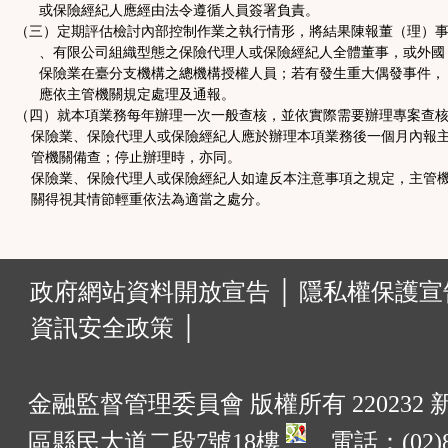
或保險經紀人應經由法令遵循人員簽署負責。
（三）定期評估檢討內部控制作業之執行情形，將結果陳報董（理）
、有限公司組織型態之保險代理人或保險經紀人全體董事，或外國
保險業在臺分支機構之總機構授權人員；若有發生重大偶發事件，
應依主管機關規定處理及通報。
（四）就本項業務每年辦理一次一般查核，並依實際需要辦理專案查
保險業、保險代理人或保險經紀人應於辦理本項業務後一個月內報
管機關備查；停止辦理時，亦同。
保險業、保險代理人或保險經紀人如違反本注意事項之規定，主管
關得視其情節輕重依法為適當之處分。
:::
政府網站資料開放宣告 │
隱私權保護宣告
資訊安全政策 │
金融監督管理委員會 版權所有 220232
區縣民大道二段7號18樓
電話：(02)8