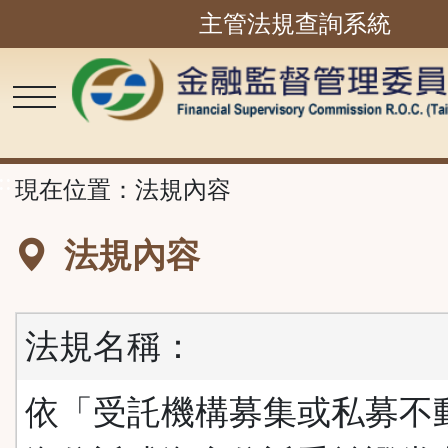
主管法規查詢系統
跳
到
主
要
內
容
區
塊
::
現在位置：
法規內容
法規內容
法規名稱：
依「受託機構募集或私募不