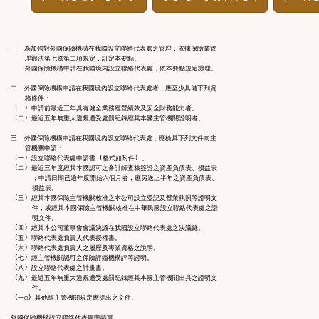
規
功
一  為加強對外國保險機構在我國設立聯絡代表處之管理，依據保險業管

    理辦法第七條第二項規定，訂定本要點。

    外國保險機構申請在我國境內設立聯絡代表處，依本要點規定辦理。

能
二  外國保險機構申請在我國境內設立聯絡代表處者，應至少具備下列資

    格條件：

 (一) 申請前最近三年具有健全業務經營績效及安全財務能力者。

按
 (二) 最近五年無重大違規遭受處罰紀錄經其本國主管機關證明者。

三  外國保險機構申請在我國境內設立聯絡代表處，應檢具下列文件向主

    管機關申請：

鈕
 (一) 設立聯絡代表處申請書 (格式如附件) 。

 (二) 最近三年度經其本國認可之會計師查核簽證之資產負債表、損益表

      ；申請日期已逾年度開始六個月者，應另送上半年之資產負債表、

區
      損益表。

 (三) 經其本國保險主管機關核准之本公司設立登記及營業執照等證明文

      件，或經其本國保險主管機關核准在中華民國設立聯絡代表處之證

      明文件。

 (四) 經其本公司董事會會議決議在我國設立聯絡代表處之決議錄。

 (五) 聯絡代表處負責人代表授權書。

 (六) 聯絡代表處負責人之履歷及專業資格之說明。

 (七) 經主管機關認可之保險評鑑機構評等證明。

 (八) 設立聯絡代表處之計畫書。

 (九) 最近五年無重大違規遭受處罰紀錄經其本國主管機關出具之證明文

      件。

 (一○) 其他經主管機關規定應提出之文件。

外國保險機構設立聯絡代表處申請書
