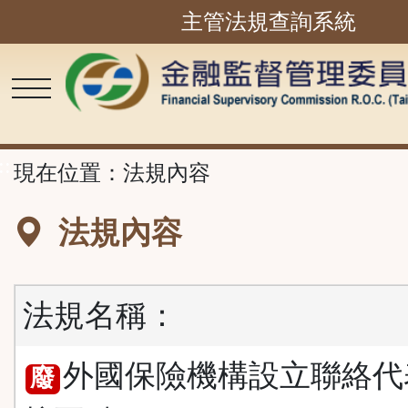
主管法規查詢系統
跳
到
主
要
內
容
區
塊
::
現在位置：
法規內容
法規內容
法規名稱：
外國保險機構設立聯絡代
廢