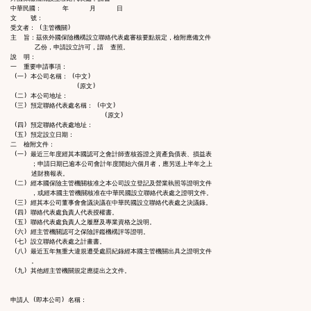
中華民國：      年      月      日

文    號：

受文者： (主管機關) 

主  旨：茲依外國保險機構設立聯絡代表處審核要點規定，檢附應備文件

       乙份，申請設立許可，請  查照。

說  明：

一  重要申請事項：

 (一) 本公司名稱： (中文) 

                   (原文) 

 (二) 本公司地址：

 (三) 預定聯絡代表處名稱： (中文) 

                           (原文) 

 (四) 預定聯絡代表處地址：

 (五) 預定設立日期：

二  檢附文件：

 (一) 最近三年度經其本國認可之會計師查核簽證之資產負債表、損益表

      ；申請日期已逾本公司會計年度開始六個月者，應另送上半年之上

      述財務報表。

 (二) 經本國保險主管機關核准之本公司設立登記及營業執照等證明文件

      ，或經本國主管機關核准在中華民國設立聯絡代表處之證明文件。

 (三) 經其本公司董事會會議決議在中華民國設立聯絡代表處之決議錄。

 (四) 聯絡代表處負責人代表授權書。

 (五) 聯絡代表處負責人之履歷及專業資格之說明。

 (六) 經主管機關認可之保險評鑑機構評等證明。

 (七) 設立聯絡代表處之計畫書。

 (八) 最近五年無重大違規遭受處罰紀錄經本國主管機關出具之證明文件

      。

 (九) 其他經主管機關規定應提出之文件。

申請人 (即本公司) 名稱：
