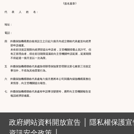
                                       (簽名蓋章)

代   表   人   姓   名：

地址：

電話：

四  外國保險機構應自核准設立之日起六個月內成立聯絡代表處並向經濟

    部申請備案。

    未依前項規定期限向經濟部提出申請者，主管機關得廢止其許可。但

    有正當理由者，得在前項期限屆滿前向主管機關申請延展，延展期限

    不得超過一個月並以一次為限。

五  外國保險機構聯絡代表處除得辦理保險業管理辦法第七條第三項規定

    事項外，不得為其他營業行為。

六  外國保險機構聯絡代表處每六個月應將本公司與國內保險機構業務往

    來情形，向主管機關提出報告。

七  外國保險機構聯絡代表處有申請事項變更時，應即向主管機關報告並

:::
政府網站資料開放宣告 │
隱私權保護宣告
資訊安全政策 │