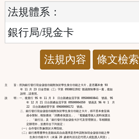
法規體系：
銀行局/現金卡
法
法規內容
條文檢索
規
功
主    旨：所詢銀行發行現金儲值功能附加於學生身分功能之卡片，是否屬本會 93

          年 11 月 23 日金管銀（三）字第 0938011932 號函限制事項一案，復如

          說明，請查照。

能
說    明：一、復貴行 95 年 11 月 3  日台新總金流字第 09500003841  號函、95

              年 12 月 21 日台新總金流字第 09500004350  號函及 96 年 1  月

              22  日台新總經營字第 09600000172  號函。

          二、銀行發行現金儲值功能附加於學生身分功能之卡片，得不受本會旨揭

按
              函令限制，惟除應依「消費者保護法」、「電腦處理個人資料保護法

              」、「銀行法」及「銀行發行現金儲值卡許可及管理辦法」等相關規

              定辦理外，並應符合下列規定：

          （一）合作發行對象限於大專院校。

鈕
          （二）銀行應尊重學生意願由其自由選擇是否申請附加現金儲值功能之學

                生身分功能卡片（未滿 20 歲者尚須法定代理人或監護人同意）。
