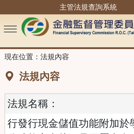
主管法規查詢系統
跳
到
主
要
內
容
區
塊
::
現在位置：
法規內容
法規內容
法規名稱：
行發行現金儲值功能附加於