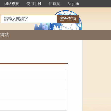
網站導覽
使用手冊
回首頁
English
請
整合查詢
輸
入
網站
關
鍵
字