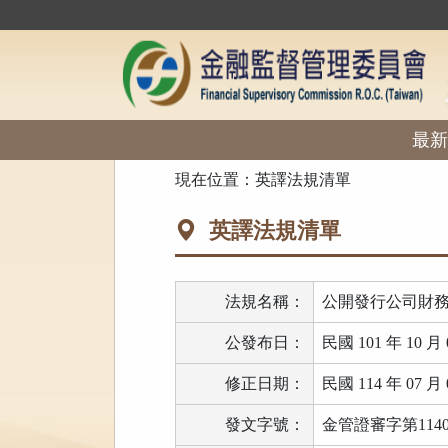
跳
到
主
要
內
容
區
最新
塊
:::
現在位置：
英譯法規清單
英譯法規清單
法規名稱：
公開發行公司財
公發布日：
民國 101 年 10 月 
修正日期：
民國 114 年 07 月 
發文字號：
金管證審字第11403