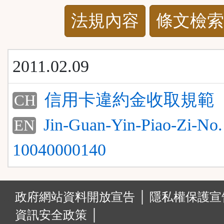
法
法規內容
條文檢索
規
功
2011.02.09
能
信用卡違約金收取規範
CH
按
Jin-Guan-Yin-Piao-Zi-No.
EN
鈕
10040000140
區
:::
政府網站資料開放宣告 │
隱私權保護宣告
資訊安全政策 │