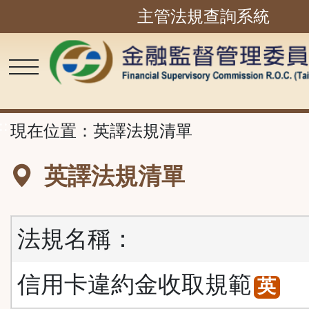
主管法規查詢系統
跳
到
主
要
內
容
區
塊
::
現在位置：
英譯法規清單
英譯法規清單
法規名稱：
信用卡違約金收取規範
英