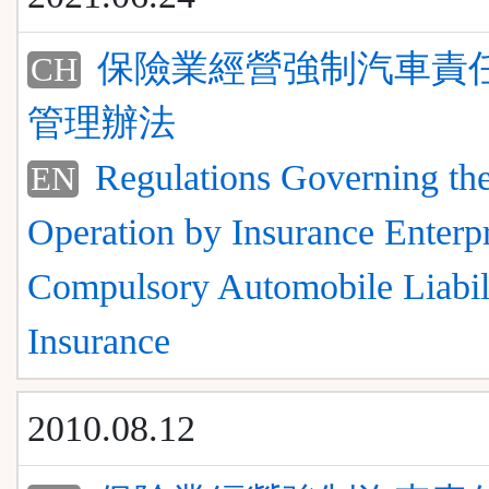
保險業經營強制汽車責
CH
管理辦法
Regulations Governing th
EN
Operation by Insurance Enterpr
Compulsory Automobile Liabil
Insurance
2010.08.12