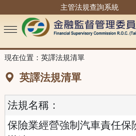
主管法規查詢系統
跳
到
主
要
內
容
區
塊
::
現在位置：
英譯法規清單
英譯法規清單
法規名稱：
保險業經營強制汽車責任保