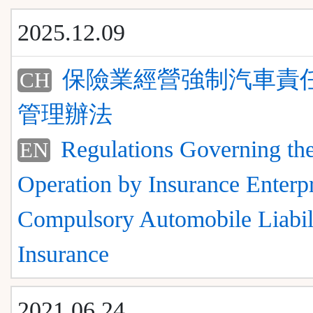
能
2025.12.09
按
保險業經營強制汽車責
CH
鈕
管理辦法
區
Regulations Governing th
EN
Operation by Insurance Enterpr
Compulsory Automobile Liabil
Insurance
2021.06.24