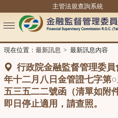
主管法規查詢系統
跳
到
主
要
內
容
區
塊
::
現在位置：
最新訊息
最新訊息內容
行政院金融監督管理委員
年十二月八日金管證七字第○
五三五二二號函（清單如附
即日停止適用，請查照。