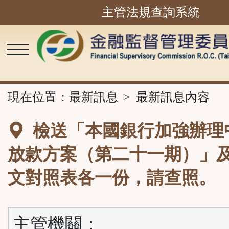
主管法規查詢系統
跳
到
主
要
內
容
區
塊
::
現在位置：
最新訊息
最新訊息內容
檢送「本國銀行加強辦理
放款方案（第二十一期）」
文對照表各一份，請查照。
主管機關：