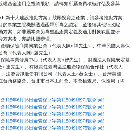
金適用之投資限額，請轉知所屬會員積極評估及參與
 新十大建設推動方案」鼓勵投資之產業，請參考推動方案
業主管機關透過函釋所為之認定，至後續其他行政院
，如非屬本會另為盤點產業定義及適用對象範圍並研
案者，亦請比照辦理。
國產物保險商業同業公會（代表人陳○祥先生）、中華民國人壽保
會（代表人陳○遊先生）
人保險事業發展中心（代表人黃○智先生）、財團法人保險安定基
達先生）、有限責任臺灣區漁船產物保險合作社（代表人
法源資訊股份有限公司（代表人王○薇女士）、台灣美國
商務協會、台北市日本工商會、本會檢查局、保險局（均
15年6月16日金管保財字第11504916971號令.pdf
15年6月16日金管保財字第11504916972號令.pdf
15年6月16日金管保財字第11504916973號令.pdf
15年6月16日金管保財字第11504916974號令.pdf
15年6月16日金管保財字第11504916975號令.pdf