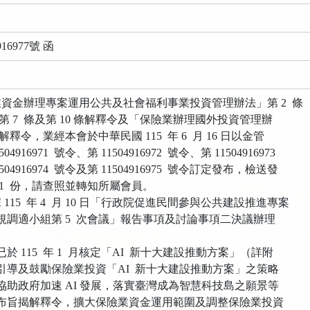
16977號 函
資金辦理專案運用公共及社會福利事業投資管理辦法」第 2 條
 7 條及第 10 條解釋令及「保險業辦理國外投資管理辦
令，業經本會於中華民國 115 年 6 月 16 日以金管
6971 號令、第 11504916972 號令、第 11504916973
916974 號令及第 11504916975 號令訂定發布，檢送發
 份，請查照並轉知所屬會員。
115 年 4 月 10 日「行政院促進民間參與公共建設推進專案
小組第 5 次會議」報告事項及討論事項二決議辦理
115 年 1 月核定「AI 新十大建設推動方案」（詳附
鼓勵保險業投資「AI 新十大建設推動方案」之策略
府加速 AI 發展，落實臺灣成為智慧科技島之願景等
解釋令，擴大保險業資金運用範圍及調整保險業投資