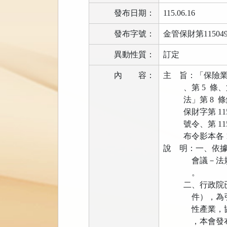
發布日期：
115.06.16
發布字號：
金管保財第115049
異動性質：
訂定
內
容：
主 旨：「保險業
、第 5 條、第
法」第 8 條解釋
保財字第 1150491
號令、第 11504
布令影本各 1
說 明：一、依據 
會議－法規調適
。
二、行政院已於 
件），為引導及
性產業，協助政
，本會發布旨揭