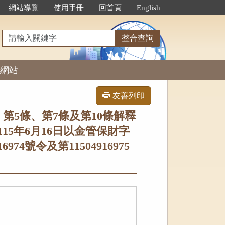
網站導覽
使用手冊
回首頁
English
請
整合查詢
輸
入
網站
關
鍵
字
友善列印
5條、第7條及第10條解釋
5年6月16日以金管保財字
6974號令及第11504916975