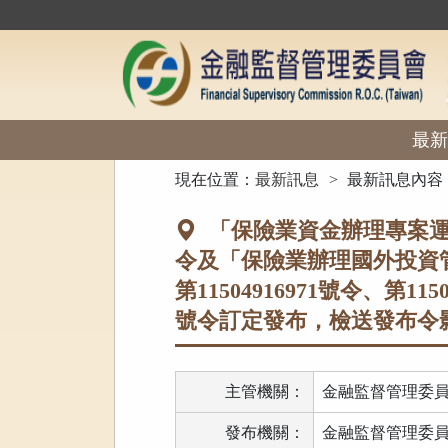
跳
到
主
要
內
容
區
最新
塊
:::
現在位置：
最新訊息
最新訊息內容
「保險業資金辦理專案運
令及「保險業辦理國外投資管
第11504916971號令、第1150
號令訂定發布，檢送發布令
主管機關：
金融監督管理委
發布機關：
金融監督管理委