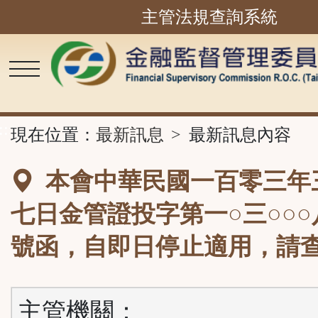
主管法規查詢系統
跳
到
主
要
內
容
區
塊
::
現在位置：
最新訊息
最新訊息內容
本會中華民國一百零三年
七日金管證投字第一○三○○
號函，自即日停止適用，請
主管機關：