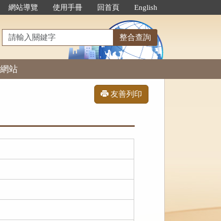
網站導覽
使用手冊
回首頁
English
請
整合查詢
輸
入
網站
關
鍵
字
友善列印