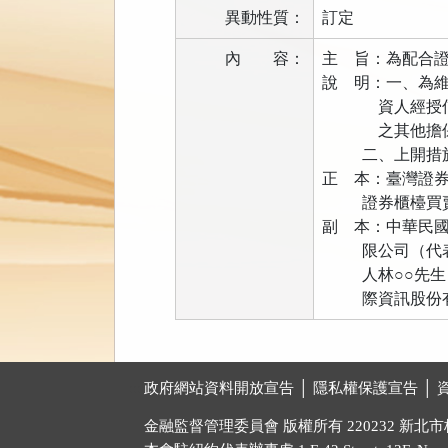
異動性質：
訂定
內
容：
主 旨：為配合
說 明：一、為維持
資人經授信機構
之其他擔保品
二、上開措施請
正 本：臺灣證券
證券櫃檯買賣中
副 本：中華民國
限公司（代表人
人林○○先生）
際資訊股份有限
:::
政府網站資料開放宣告 │
隱私權保護宣告 │
金融監督管理委員會 版權所有 220232 新北