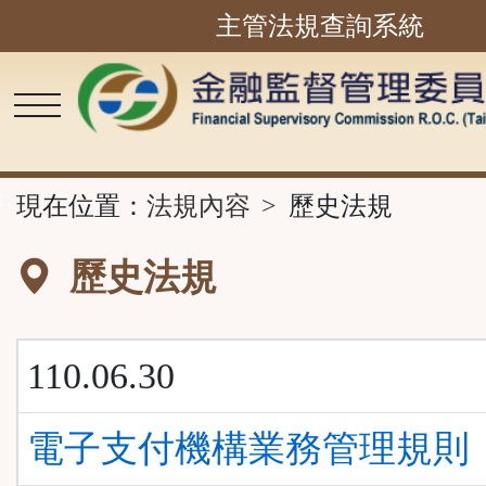
主管法規查詢系統
跳
到
主
要
內
容
區
塊
::
現在位置：
法規內容
歷史法規
歷史法規
110.06.30
電子支付機構業務管理規則