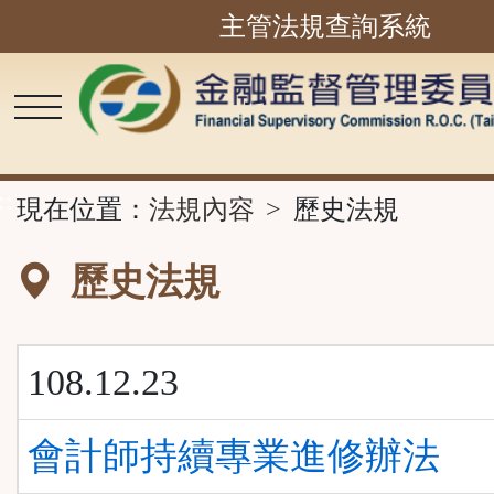
主管法規查詢系統
跳
到
主
要
內
容
區
塊
::
現在位置：
法規內容
歷史法規
歷史法規
108.12.23
會計師持續專業進修辦法