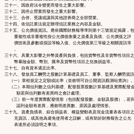
三十一、因政府法令變更而發生之重大影響。
三十二、因停止營業而發生之重大影響。
三十三、合併、受讓或讓與其他證券商之全部營業。
三十四、依信託業法規定辦理信託業務之內容及金額。
三十五、公允價值資訊。應依國際財務報導準則第十三號規定揭露，
重複性或非重複性按公允價值衡量之資產及負債、公允價值之評
價技術及參數或假設等輸入值、公允價值第三等級之相關資訊等
。
三十六、具重大影響之外幣資產與負債，包括貨幣性及非貨幣性項目
幣暴險金額、幣別、匯率及貨幣性項目之兌換損益等。
三十七、自有資本適足比率。
三十八、發放員工酬勞之股數計算基礎及員工、董事、監察人酬勞資
（一）章程規定之定額或比率（並敘明可自公開資訊觀測站查詢）
（二）本期估列數之估列基礎、配發股票股數計算基礎及實際配發
額若與估列數有差異時之會計處理。
（三）前一年度實際配發情形（包括配發股數、金額及股價），若
認列金額有差異，應敘明差異數、原因及處理情形。
三十九、資產負債表、綜合損益表、權益變動表及現金流量表各項目
充資訊，或其他為避免使用者之誤解，或有助於財務報告之公允
表達所必須說明之事項。