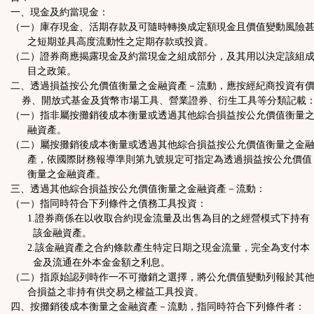
一、現金及約當現金：
（一）庫存現金、活期存款及可隨時轉換成定額現金且價值變動風險
之短期並具高度流動性之定期存款或投資。
（二）證券商應揭露現金及約當現金之組成部分，及其用以決定該組
目之政策。
二、透過損益按公允價值衡量之金融資產－流動，應按經紀商投資有
券、開放式基金及貨幣市場工具、營業證券、衍生工具等分類記載
（一）指非屬按攤銷後成本衡量或透過其他綜合損益按公允價值衡量
融資產。
（二）屬按攤銷後成本衡量或透過其他綜合損益按公允價值衡量之金
產，依國際財務報導準則第九號規定可指定為透過損益按公允價值
衡量之金融資產。
三、透過其他綜合損益按公允價值衡量之金融資產－流動：
（一）指同時符合下列條件之債務工具投資：
1.證券商係在以收取合約現金流量及出售為目的之經營模式下持有
該金融資產。
2.該金融資產之合約條款產生特定日期之現金流量，完全為支付本
金及流通在外本金金額之利息。
（二）指原始認列時作一不可撤銷之選擇，將公允價值變動列報於其
合損益之非持有供交易之權益工具投資。
四、按攤銷後成本衡量之金融資產－流動，指同時符合下列條件者：