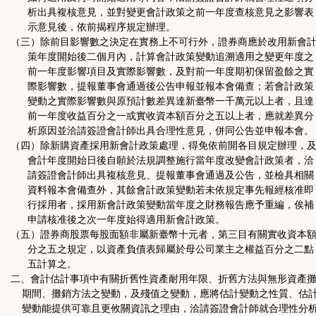
析出具複核意見，並對變更會計政策之前一年度查核意見之影響表
示意見後，依前揭程序規定辦理。
（三）除前目影響數之決定在實務上不可行外，證券商應於改用新會
策年度開始後二個月內，計算會計政策變動追溯適用之變更年度之
前一年度影響項目及實際影響數，及對前一年度期初保留盈餘之實
際影響數，提報董事會通過後公告申報並報本會備查；若會計政策
變動之實際影響數與原預計數差異達新臺幣一千萬元以上者，且達
前一年度收益百分之一或實收資本額百分之五以上者，應就差異分
析原因並洽請簽證會計師出具合理性意見，併同公告並申報本會。
（四）除新購資產採用新會計政策處理，得免依前開各目規定辦理，
會計年度開始日後自願於法規調整施行當年度改變會計政策者，洽
請簽證會計師出具複核意見、提報董事會通過及公告，並檢具相關
資料報本會備查外，其餘會計政策變動若未依規定事先報經核准即
行採用者，採用新會計政策變動當年度之財務報告應予重編，俟補
申請核准後之次一年度始得適用新會計政策。
（五）證券商股票每股面額非屬新臺幣十元者，第三目有關實收資本
分之五之規定，以資產負債表歸屬於母公司業主之權益百分之二點
五計算之。
二、會計估計事項中有關折舊性資產耐用年限、折舊方法與無形資產
期間、攤銷方法之變動，及殘值之變動，應將估計變動之性質、估
變動能提供可靠且更攸關資訊之理由，洽請簽證會計師就合理性分