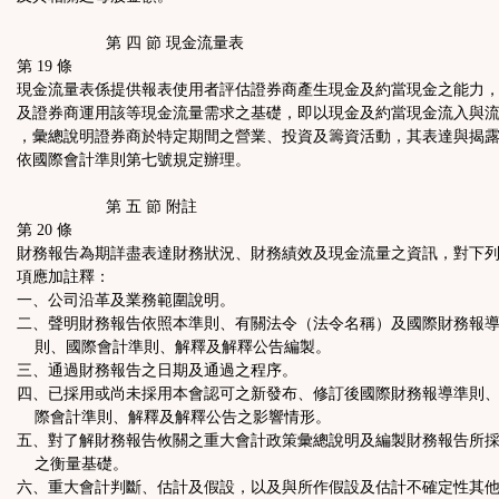
第 四 節 現金流量表
第 19 條
現金流量表係提供報表使用者評估證券商產生現金及約當現金之能力
及證券商運用該等現金流量需求之基礎，即以現金及約當現金流入與
，彙總說明證券商於特定期間之營業、投資及籌資活動，其表達與揭
依國際會計準則第七號規定辦理。
第 五 節 附註
第 20 條
財務報告為期詳盡表達財務狀況、財務績效及現金流量之資訊，對下
項應加註釋：
一、公司沿革及業務範圍說明。
二、聲明財務報告依照本準則、有關法令（法令名稱）及國際財務報
則、國際會計準則、解釋及解釋公告編製。
三、通過財務報告之日期及通過之程序。
四、已採用或尚未採用本會認可之新發布、修訂後國際財務報導準則
際會計準則、解釋及解釋公告之影響情形。
五、對了解財務報告攸關之重大會計政策彙總說明及編製財務報告所
之衡量基礎。
六、重大會計判斷、估計及假設，以及與所作假設及估計不確定性其