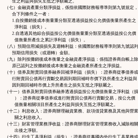
生之利益與損失互抵之淨額屬之。
（七）金融資產重分類淨損益，係指依國際財務報導準則第九號規定
合下列條件之一者：
1.自按攤銷後成本衡量重分類至透過損益按公允價值衡量所產生之
淨利益（損失）。
2.自透過其他綜合損益按公允價值衡量重分類至透過損益按公允價
值衡量所產生之累計淨利益（損失）。
（八）預期信用減損損失及迴轉利益：依國際財務報導準則第九號認
預期信用損失（或迴轉）金額。
（九）除列按攤銷後成本衡量之金融資產淨損益：係指證券商自帳上
原已認列之按攤銷後成本衡量之金融資產所產生之淨損益。
（十）借券及附賣回債券融券回補淨利益（損失）：證券商從事借券
行附賣回公債再行賣斷交易因到期回補時市價下跌所產生之利益與
因到期回補時市價上升所產生之損失互抵之淨額屬之。
（十一）借券及附賣回債券融券透過損益按公允價值衡量之淨利益（
）：證券商從事借券或進行附賣回公債再行賣斷交易，按公允價
值衡量相關項目所產生之利益與損失互抵之淨額屬之。
（十二）利息收入：證券商辦理融資業務、款項借貸業務及其他與營
關之利息收入。
（十三）財富管理業務淨收益：證券商辦理財富管理業務收入減除相
出後之淨額。
（十四）衍生工具淨利益（損失）：證券商從事國內外衍生工具業務