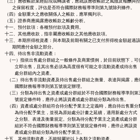
（三）應收帳款業經貼現或轉讓者，應就該應收帳款之風險及報酬與
之保留程度，評估是否符合國際財務報導準則第九號除列條件。
（四）金額重大之應收關係人之帳款，應單獨列示。
（五）證券商應揭露應收帳款之帳齡分析。
十一、預付款項：各種預付款項及費用。
十二、其他應收款，指非屬應收帳款之其他應收款項。
十三、本期所得稅資產：與本期及前期有關之已支付所得稅金額超過
期間應付金額之部分。
十四、待出售非流動資產：
（一）指依出售處分群組之一般條件及商業慣例，於目前狀態下，可
立即出售，且其出售必須為高度很有可能之非流動資產或待出售
處分群組內之資產。
（二）待出售非流動資產及待出售處分群組之衡量、表達與揭露，應
國際財務報導準則第五號規定辦理。
（三）分類為待出售之資產或處分群組於不符合國際財務報導準則第
號規定條件時，應停止將該資產或處分群組分類為待出售。
（四）資產或處分群組符合待分配予業主之定義時，應自待出售重分
為待分配予業主，並視為原始處分計畫之延續，適用新處分方式
之分類、表達及衡量規定。分類為待分配予業主之資產或處分群
組於不符合國際財務報導準則第五號規定條件時，應停止將該資
產或處分群組分類為待分配予業主。
十五、其他流動資產：不能歸屬於以上各類之流動資產。