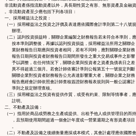
非流動資產係指流動資產以外，具長期性質之有形、無形資產及金融
。非流動資產至少應包括下列各項目：
一、採用權益法之投資：
（一）採用權益法之投資之評價及表達應依國際會計準則第二十八號
辦理。
（二）認列投資損益時，關聯企業編製之財務報告若未符合本準則，
按本準則調整後，再據以認列投資損益，採用權益法所用之關聯企
業財務報告日期應與投資者相同，若有不同時，應對關聯企業財務
報告日期與投資者財務報告日期間所發生之重大交易或事件之影響
予以調整，在任何情況下，關聯企業與投資者之資產負債表日之差
異不得超過三個月。若會計師依審計準則公報第五十一號規定判斷
關聯企業對投資者財務報告公允表達影響重大者，關聯企業之財務
報告應經會計師依照會計師查核簽證財務報表規則與一般公認審計
準則之規定辦理查核。
（三）採用權益法之投資有提供作質，或受有約束、限制等情事者，
註明。
二、不動產及設備：
（一）指用於商品或勞務之生產或提供、出租予他人或供管理目的而
，且預期使用期間超過一個會計年度或一營業週期之有形資產項目
。
（二）不動產及設備之後續衡量應採成本模式，其會計處理應依國際