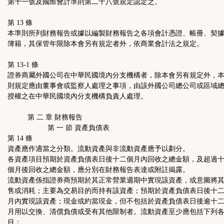
第十一號及國際會計準則第二十八號規定認定之。
第 13 條
本準則所列財務報告或據以編製財務報告之各項會計憑證、帳冊、契
簿籍，其保管年限除本會另有規定者外，依商業會計法之規定。
第 13-1 條
證券商屬外國公司在中華民國境內分支機構者，除本會另有規定外，
則規定應由董事會或監察人處理之事項，由該外國公司總公司或區域
授權之在中華民國境內分支機構負責人處理。
第 二 章 財務報告
第 一 節 資產負債表
第 14 條
資產應作適當之分類。流動資產與非流動資產應予以劃分。
各資產項目預期於資產負債表日後十二個月內回收之總金額，及超過
個月後回收之總金額，應分別在財務報告表達或附註揭露。
流動資產係指證券商預期於其正常營業週期中實現該資產，或意圖將
售或消耗；主要為交易目的而持有該資產；預期於資產負債表日後十
月內實現該資產；現金或約當現金，但不包括於資產負債表日後逾十
月用以交換、清償負債或受有其他限制者。流動資產至少應包括下列
目：