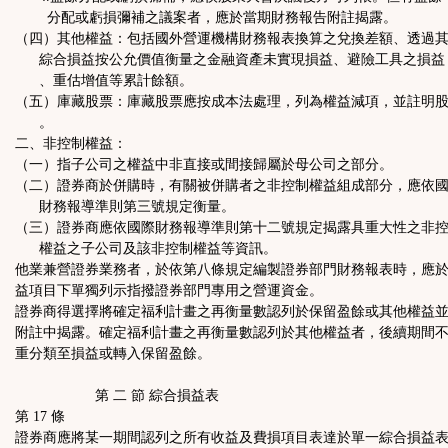
分配或虧損彌補之議案者，應於當期財務報告附註揭露。
（四）其他權益：包括國外營運機構財務報表換算之兌換差額、透過
綜合損益按公允價值衡量之金融資產未實現損益、避險工具之損益
、重估增值等累計餘額。
（五）庫藏股票：庫藏股票應按成本法處理，列為權益減項，並註明
。
二、非控制權益：
（一）指子公司之權益中非直接或間接歸屬於母公司之部分。
（二）證券商於併購時，有關被併購者之非控制權益組成部分，應依
財務報導準則第三號規定衡量。
（三）證券商應依國際財務報導準則第十二號規定揭露具重大性之非
權益之子公司及該非控制權益等資訊。
他業兼營證券業務者，於依第八條規定編製證券部門財務報表時，應
益項目下單獨列示指撥證券部門專用之營運資金。
證券商得選擇將確定福利計畫之再衡量數認列於保留盈餘或其他權益
附註中揭露。確定福利計畫之再衡量數認列於其他權益者，後續期間
重分類至損益或轉入保留盈餘。
第 二 節 綜合損益表
第 17 條
證券商應將某一期間認列之所有收益及費損項目表達於單一綜合損益