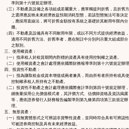
準則第十六號規定辦理。
（三）不動產及設備之各項組成若屬重大，應單獨提列折舊，且折舊
之選擇應反映未來經濟效益預期消耗型態，若該型態無法可靠決定
，應採用直線法，將可折舊金額按有系統之基礎於其耐用年限內分
攤。
（四）不動產及設備具有不同耐用年限，或以不同方式提供經濟效益
適用不同折舊方法、折舊率者，應在附註中分別列示重大組成部分
之類別。
三、使用權資產：
（一）指承租人於租賃期間內對標的資產具有使用控制權之資產。
（二）使用權資產之會計處理應依國際財務報導準則第十六號規定辦
四、投資性不動產：
（一）指為賺取租金或資本增值或兩者兼具，而由所有者所持有或具
控制權承租人所持有之不動產。
（二）投資性不動產之會計處理應依國際會計準則第四十號規定辦理
續衡量採用公允價值模式者，其評價方式、估價師資格及資訊揭露
等，應依證券發行人財務報告編製準則第九條第四項第三款規定辦
理。
五、無形資產：
（一）指無實體形式之可辨認非貨幣性資產，並同時符合具有可辨認
可被證券商控制及具有未來經濟效益。