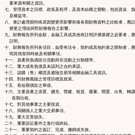
要來源有關之資訊。
七、管理資本之目標、政策及程序，及資本結構之變動，包括資金、
及權益等。
八、會計處理因特殊原因變更而影響前後各期財務資料之比較者，應
變更之理由與對財務報告之影響。
九、財務報告所列金額，金融工具或其他有註明評價基礎之必要者，
註明。
十、財務報告所列各項目，如受有法令、契約或其他約束之限制者，
明其情形與時效及有關事項。
十一、資產與負債區分流動與非流動之分類標準。
十二、重大或有負債及未認列之合約承諾。
十三、認購（售）權證及避險交易等相關金融工具資訊。
十四、對財務風險之管理目標及政策。
十五、長短期債款之舉借。
十六、主要資產之添置、擴充、營建、租賃、廢棄、閒置、出售、轉
長期出租。
十七、對其他事業之主要投資。
十八、與關係人之重大交易事項。
十九、重大災害損失。
二十、重要訴訟案件之進行或終結。
二十一、重要契約之簽訂、完成、撤銷或失效。