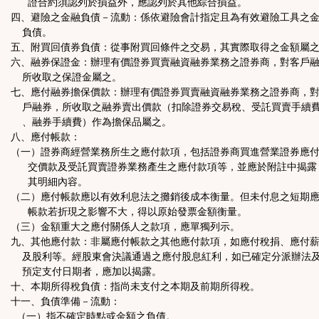
證合約須認列於損益外，應認列於其他綜合損益。
四、避險之金融負債－流動：係依避險會計指定且為有效避險工具之
負債。
五、附買回債券負債：從事附買回條件之交易，其實際取得之金額屬
六、融券保證金：辦理有價證券買賣融資融券業務之證券商，對客戶
所收取之保證金屬之。
七、應付融券擔保價款：辦理有價證券買賣融資融券業務之證券商，
戶融券，所收取之融券賣出價款（扣除證券交易稅、受託買賣手續
、融券手續費）作為擔保品屬之。
八、應付帳款：
（一）證券商經營業務所生之應付款項，包括證券商買進營業證券應
交價款及受託買賣證券業務產生之應付款項等，並應於附註中揭露
其明細內容。
（二）應付帳款應以有效利息法之攤銷後成本衡量。但未付息之短期
帳款若折現之影響不大，得以原始發票金額衡量。
（三）金額重大之應付關係人之款項，應單獨列示。
九、其他應付款：非屬應付帳款之其他應付款項，如應付稅捐、應付
及股利等。經股東會決議通過之應付股息紅利，如已確定分派辦法
預定支付日期者，應加以揭露。
十、本期所得稅負債：指尚未支付之本期及前期所得稅。
十一、負債準備－流動：
（一）指不確定時點或金額之負債。