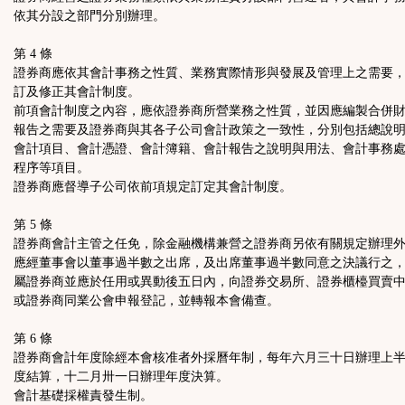
依其分設之部門分別辦理。
第 4 條
證券商應依其會計事務之性質、業務實際情形與發展及管理上之需要
訂及修正其會計制度。
前項會計制度之內容，應依證券商所營業務之性質，並因應編製合併
報告之需要及證券商與其各子公司會計政策之一致性，分別包括總說
會計項目、會計憑證、會計簿籍、會計報告之說明與用法、會計事務
程序等項目。
證券商應督導子公司依前項規定訂定其會計制度。
第 5 條
證券商會計主管之任免，除金融機構兼營之證券商另依有關規定辦理
應經董事會以董事過半數之出席，及出席董事過半數同意之決議行之
屬證券商並應於任用或異動後五日內，向證券交易所、證券櫃檯買賣
或證券商同業公會申報登記，並轉報本會備查。
第 6 條
證券商會計年度除經本會核准者外採曆年制，每年六月三十日辦理上
度結算，十二月卅一日辦理年度決算。
會計基礎採權責發生制。