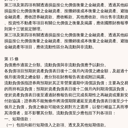
第三項及第四項有關透過損益按公允價值衡量之金融資產、透過其他
損益按公允價值衡量之金融資產、按攤銷後成本衡量之金融資產、避
金融資產、應收證券融資款、應收帳款、其他應收款、待出售非流動
、投資性不動產等項目有關公允價值之衡量及揭露，應依國際財務報
則第十三號規定辦理。
第三項及第四項有關透過損益按公允價值衡量之金融資產、透過其他
損益按公允價值衡量之金融資產、按攤銷後成本衡量之金融資產、避
金融資產等項目，應依流動性區分為流動與非流動。
第 15 條
負債應作適當之分類。流動負債與非流動負債應予以劃分。
各負債項目預期於資產負債表日後十二個月內清償之總金額，及超過
個月後清償之總金額，應分別在財務報告表達或附註揭露。
流動負債係指證券商預期於其正常營業週期中清償該負債；主要為交
的而持有該負債；預期於資產負債表日後十二個月內到期清償該負債
使於資產負債表日後至通過財務報告前已完成長期性之再融資或重新
付款協議；證券商不能無條件將清償期限遞延至資產負債表日後至少
個月之負債，負債之條款可能依交易對方之選擇，以發行權益工具而
其清償者，並不影響其分類。流動負債至少應包括下列各項目：
一、短期借款：
（一）包括向銀行短期借入之款項、透支及其他短期借款。