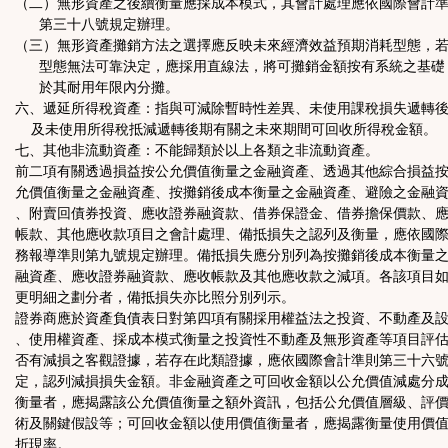
（二）無形資產之後續衡量應採成本模式，其會計處理應依國際會計
第三十八號規定辦理。
（三）無形資產攤銷方法之選擇應反映未來經濟效益預期消耗型態，
型態無法可靠決定，應採用直線法，將可攤銷金額按有系統之基礎
於其耐用年限內分攤。
六、遞延所得稅資產：指與可減除暫時性差異、未使用課稅損失遞轉
及未使用所得稅抵減遞轉後期有關之未來期間可回收所得稅金額。
七、其他非流動資產：不能歸類於以上各類之非流動資產。
前二項有關透過損益按公允價值衡量之金融資產、透過其他綜合損益
允價值衡量之金融資產、按攤銷後成本衡量之金融資產、避險之金融
、附賣回債券投資、應收證券融資款、借券保證金、借券擔保價款、
帳款、其他應收款項目之會計處理、備抵損失之認列及衡量，應依國
務報導準則第九號規定辦理。備抵損失應分別列為按攤銷後成本衡量
融資產、應收證券融資款、應收帳款及其他應收款之減項。各該項目
更明細之劃分者，備抵損失亦比照分別列示。
證券商應於資產負債表日對第四項有關採用權益法之投資、不動產及
、使用權資產、採成本模式衡量之投資性不動產及無形資產等項目評
否有減損之客觀證據，若存在此類證據，應依國際會計準則第三十六
定，認列減損損失金額。非金融資產之可回收金額以公允價值減處分
衡量者，應揭露該公允價值衡量之額外資訊，包括公允價值層級、評
術及關鍵假設等；可回收金額以使用價值衡量者，應揭露衡量使用價
折現率。