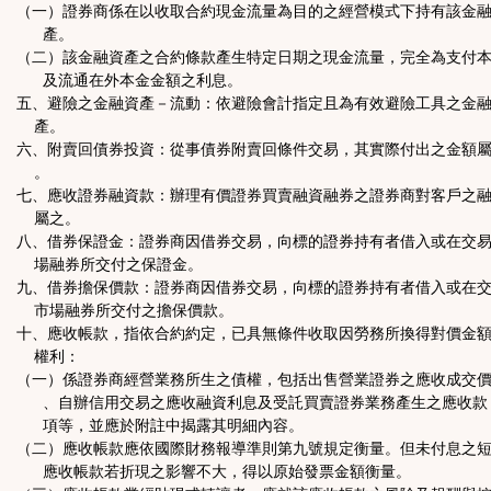
（一）證券商係在以收取合約現金流量為目的之經營模式下持有該金
產。
（二）該金融資產之合約條款產生特定日期之現金流量，完全為支付
及流通在外本金金額之利息。
五、避險之金融資產－流動：依避險會計指定且為有效避險工具之金
產。
六、附賣回債券投資：從事債券附賣回條件交易，其實際付出之金額
。
七、應收證券融資款：辦理有價證券買賣融資融券之證券商對客戶之
屬之。
八、借券保證金：證券商因借券交易，向標的證券持有者借入或在交
場融券所交付之保證金。
九、借券擔保價款：證券商因借券交易，向標的證券持有者借入或在
市場融券所交付之擔保價款。
十、應收帳款，指依合約約定，已具無條件收取因勞務所換得對價金
權利：
（一）係證券商經營業務所生之債權，包括出售營業證券之應收成交
、自辦信用交易之應收融資利息及受託買賣證券業務產生之應收款
項等，並應於附註中揭露其明細內容。
（二）應收帳款應依國際財務報導準則第九號規定衡量。但未付息之
應收帳款若折現之影響不大，得以原始發票金額衡量。