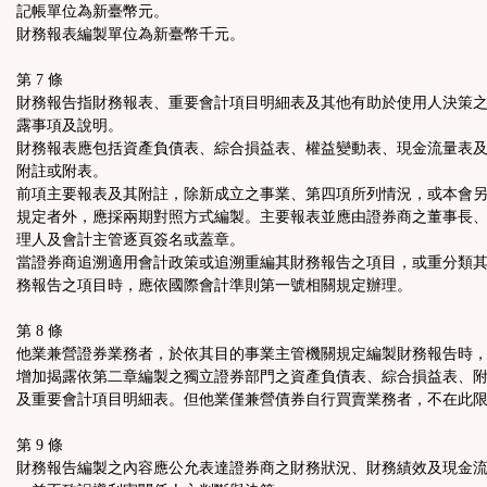
記帳單位為新臺幣元。
財務報表編製單位為新臺幣千元。
第 7 條
財務報告指財務報表、重要會計項目明細表及其他有助於使用人決策
露事項及說明。
財務報表應包括資產負債表、綜合損益表、權益變動表、現金流量表
附註或附表。
前項主要報表及其附註，除新成立之事業、第四項所列情況，或本會
規定者外，應採兩期對照方式編製。主要報表並應由證券商之董事長
理人及會計主管逐頁簽名或蓋章。
當證券商追溯適用會計政策或追溯重編其財務報告之項目，或重分類
務報告之項目時，應依國際會計準則第一號相關規定辦理。
第 8 條
他業兼營證券業務者，於依其目的事業主管機關規定編製財務報告時
增加揭露依第二章編製之獨立證券部門之資產負債表、綜合損益表、
及重要會計項目明細表。但他業僅兼營債券自行買賣業務者，不在此
第 9 條
財務報告編製之內容應公允表達證券商之財務狀況、財務績效及現金