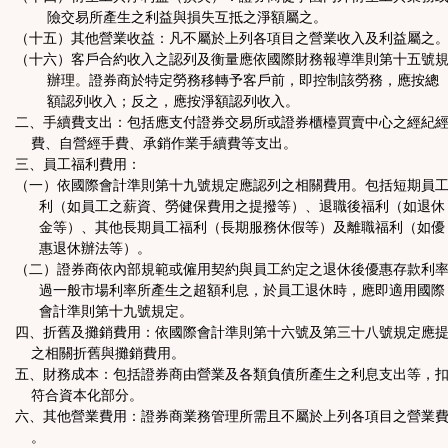
險交易所產生之利益與損失互抵之淨額屬之。
（十五）其他營業收益：凡不屬於上列各項目之營業收入及利益屬之
（十六）客戶合約收入之認列及衡量應依國際財務報導準則第十五號
辦理。證券商於特定勞務移轉予客戶前，即控制該勞務，應按總
額認列收入；反之，應按淨額認列收入。
二、手續費支出：包括應支付證券交易所或證券櫃檯買賣中心之經紀
費、自營經手費、承銷作業手續費等支出。
三、員工福利費用：
（一）依國際會計準則第十九號規定應認列之相關費用。包括短期員
利（如員工之薪資、勞健保費用之提撥等）、退職後福利（如退休
金等）、其他長期員工福利（長期服務休假等）及離職福利（如優
惠退休辦法等）。
（二）證券商依內部規範或僱用契約與員工約定之退休後優惠存款利
過一般市場利率所產生之超額利息，於員工退休時，應即適用國際
會計準則第十九號規定。
四、折舊及攤銷費用：依國際會計準則第十六號及第三十八號規定應
之相關折舊與攤銷費用。
五、財務成本：包括證券商由營業及各類負債所產生之利息支出等，
符合資本化部分。
六、其他營業費用：證券商業務管理所需且不屬於上列各項目之營業
。