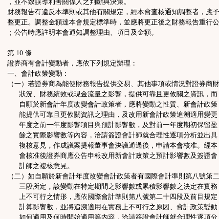
，並不致誤導利害關係人之判斷與決策。
財務報告有違反本準則或其他有關規定，經本會查核通知調整者，應
整更正。調整金額達本會規定標準時，並應將更正後之財務報告重行
；公告時應註明本會通知調整理由、項目及金額。
第 10 條
證券商有會計變動者，應依下列規定辦理：
一、會計政策變動：
（一）若證券商為能使財務報告提供交易、其他事項或情況對證券商
狀況、財務績效或現金流量之影響，提供可靠且更攸關之資訊，而
自願於新會計年度改變會計政策者，應將變動之性質、新會計政策
能提供可靠且更攸關資訊之理由，及改用新會計政策追溯適用變更
年度之前一年度影響項目與預計影響數，及對前一年度期初保留盈
餘之實際影響數等內容，洽請簽證會計師就合理性逐項分析並出具
複核意見，作成議案提報董事會決議通過後，申請本會核准。經本
會核准後證券商應公告申報改用新會計政策之預計影響數及簽證會
計師之複核意見。
（二）如自願於新會計年度改變會計政策者有國際會計準則第八號第
三段所定，該變動在特定期間之影響數或累積影響數之決定在實務
上不可行之情形，應依國際會計準則第八號第二十四段及前目規定
計算影響數，並將追溯適用在實務上不可行之原因、會計政策變動
如何適用及何時開始適用等內容，洽請簽證會計師就合理性逐項分