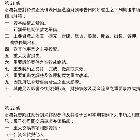
第 21 條
財務報告對於資產負債表日至通過財務報告日間所發生之下列期後事
應加註釋：
一、資本結構之變動。
二、鉅額長短期債款之舉借。
三、主要資產之添置、擴充、營建、租賃、廢棄、閒置、出售、質押
讓或長期出租。
四、對其他事業之主要投資。
五、重大災害損失。
六、重要訴訟案件之進行或終結。
七、重要契約之簽訂、完成、撤銷或失效。
八、重要組織之調整及管理制度之重大改革。
九、因政府法令變更而發生之重大影響。
十、其他足以影響今後財務狀況、財務績效及現金流量之重要事故或
。
第 22 條
財務報告附註應分別揭露證券商及其各子公司本期有關下列事項之相
訊，母子公司間交易事項亦須揭露：
一、重大交易事項相關資訊：
（一）資金貸與他人。