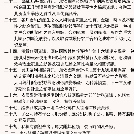
二十二、金融工具相關資訊。應依國際財務報導準則第七號規定揭露
括金融工具對證券商財務狀況與績效重要性之揭露資訊；金融工
具所產生暴險之質性及量化資訊等。
二十三、客戶合約所產生之收入與現金流量之性質、金額、時間及不
性之綜合資訊。應依國際財務報導準則第十五號規定揭露，包括
客戶合約所認列之收入明細、合約餘額、履約義務、所作之重大
判斷及判斷之改變，以及取得或履行客戶合約之成本中所認列之
資產等。
二十四、租賃攸關資訊。應依國際財務報導準則第十六號規定揭露，
提供財務報表使用者用以評估該租賃對發行人財務狀況、財務績
效與現金流量之影響及租賃活動之質性與量化相關資訊。
二十五、員工福利相關資訊。應依國際會計準則第十九號規定揭露，
確定福利計畫對未來現金流量之金額、時點及不確定性之影響、
人口統計假設變動與財務假設變動產生之精算損益、下一年度報
導期間對計畫之預期提撥金等資訊。
二十六、依國際財務報導準則第八號應揭露之部門財務資訊，包括每
報導部門業務範圍、收入、損益等資訊。
二十七、證券商或其第三地區子公司在大陸地區投資資訊。
二十八、子公司持有母公司股份者，應分別列明子公司名稱、持有股
金額及原因。
二十九、私募有價證券者，應揭露其種類、發行時間及金額。
三 十、重要組織之調整及管理制度之重大改革。