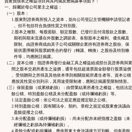
資產負債表之權益項目與其內涵及應揭露事項如下：
一、歸屬於母公司業主之權益：
（一）股本：
1.股東對證券商所投入之資本，並向公司登記主管機關申請登記者
。但不包括符合負債性質之特別股。
2.股本之種類、每股面額、額定股數、已發行且付清股款之股數、
期初與期末流通在外股數之調節表、各類股本之權利、優先權及
限制、由證券商或由其子公司或關聯企業持有證券商之股份、保
留供選擇權與股票銷售合約發行（轉讓、轉換）之股份及特別條
件等，均應附註揭露。
（二）資本公積：指證券商發行金融工具之權益組成部分及證券商與
間之股本交易所產生之溢價，通常包括超過票面金額發行股票溢價
、受領贈與之所得及其他依本準則相關規範所產生者等。資本公積
應按其性質分別列示，其用途受限制者，應附註揭露受限制情形。
（三）保留盈餘（或累積虧損）：由營業結果所產生之權益，包括法
餘公積、特別盈餘公積及未分配盈餘（或待彌補虧損）等。
1.法定盈餘公積：依公司法之規定應提撥定額之公積。
2.特別盈餘公積：因有關法令、契約、章程之規定或股東會決議由
盈餘提撥之公積。
3.未分配盈餘（或待彌補虧損）：尚未分配亦未經指撥之盈餘（未
經彌補之虧損為待彌補虧損）。
4.盈餘分配或虧損彌補，應俟股東大會決議後方可列帳。但有盈餘