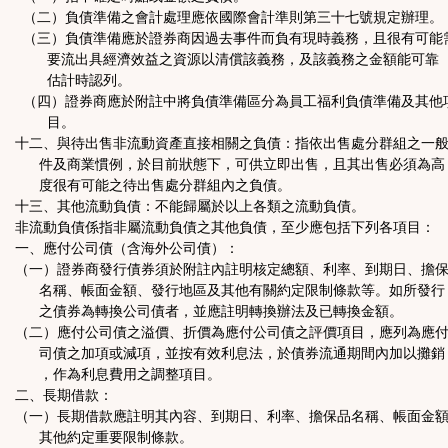
（二）負債準備之會計處理應依國際會計準則第三十七號規定辦理。
（三）負債準備應於證券商因過去事件而負有現時義務，且很有可能
要流出具經濟效益之資源以清償該義務，及該義務之金額能可靠
估計時認列。
（四）證券商應於附註中將負債準備區分為員工福利負債準備及其他
目。
十二、與待出售非流動資產直接相關之負債：指依出售處分群組之一
件及商業慣例，於目前狀態下，可供立即出售，且其出售必須為高
度很有可能之待出售處分群組內之負債。
十三、其他流動負債：不能歸屬於以上各類之流動負債。
非流動負債係指非屬流動負債之其他負債，至少應包括下列各項目：
一、應付公司債（含海外公司債）：
（一）證券商發行債券須於附註內註明核定總額、利率、到期日、擔
名稱、帳面金額、發行地區及其他有關約定限制條款等。如所發行
之債券為轉換公司債者，並應註明轉換辦法及已轉換金額。
（二）應付公司債之溢價、折價為應付公司債之評價項目，應列為應
司債之加項或減項，並按有效利息法，於債券流通期間內加以攤銷
，作為利息費用之調整項目。
二、長期借款：
（一）長期借款應註明其內容、到期日、利率、擔保品名稱、帳面金
其他約定重要限制條款。