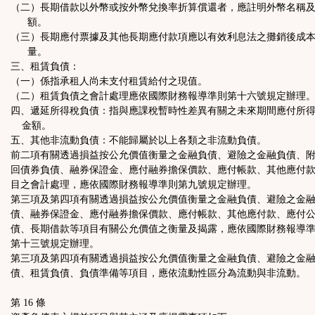
（二）長期借款以外幣或按外幣兌換率折算償還者，應註明外幣名稱
額。
（三）長期應付票據及其他長期應付款項應以有效利息法之攤銷後成
量。
三、租賃負債：
（一）係指承租人尚未支付租賃給付之現值。
（二）租賃負債之會計處理應依國際財務報導準則第十六號規定辦理
四、遞延所得稅負債：指與應課稅暫時性差異有關之未來期間應付所
金額。
五、其他非流動負債：不能歸屬於以上各類之非流動負債。
前二項有關透過損益按公允價值衡量之金融負債、避險之金融負債、
回債券負債、融券保證金、應付融券擔保價款、應付帳款、其他應付
目之會計處理，應依國際財務報導準則第九號規定辦理。
第三項及第四項有關透過損益按公允價值衡量之金融負債、避險之金
債、融券保證金、應付融券擔保價款、應付帳款、其他應付款、應付
債、長期借款等項目有關公允價值之衡量及揭露，應依國際財務報導
第十三號規定辦理。
第三項及第四項有關透過損益按公允價值衡量之金融負債、避險之金
債、租賃負債、負債準備等項目，應依流動性區分為流動與非流動。
第 16 條