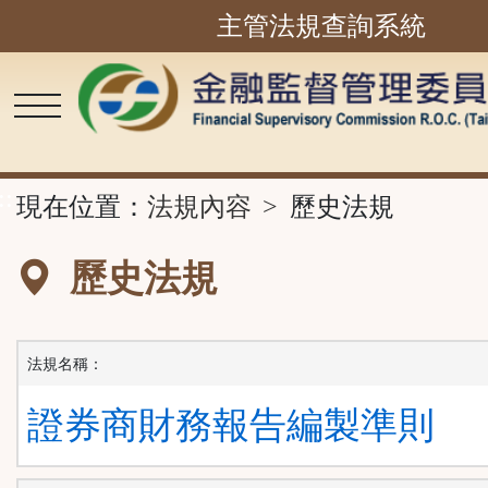
主管法規查詢系統
跳
到
主
要
內
容
區
塊
::
現在位置：
法規內容
歷史法規
歷史法規
法規名稱：
證券商財務報告編製準則