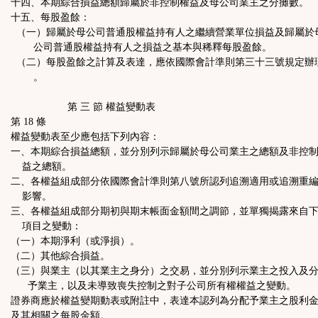
十四、本期綜合損益總額歸屬於非控制權益及母公司業主之分攤數。
十五、每股盈餘：
（一）歸屬於母公司普通股權益持有人之繼續營業單位損益及歸屬於
公司普通股權益持有人之損益之基本與稀釋每股盈餘。
（二）每股盈餘之計算及表達，應依國際會計準則第三十三號規定辦
。
第 三 節 權益變動表
第 18 條
權益變動表至少應包括下列內容：
一、本期綜合損益總額，並分別列示歸屬於母公司業主之總額及非控
益之總額。
二、各權益組成部分依國際會計準則第八號所認列追溯適用或追溯重
影響。
三、各權益組成部分期初與期末帳面金額間之調節，並單獨揭露來自
項目之變動：
（一）本期淨利（或淨損）。
（二）其他綜合損益。
（三）與業主（以其業主之身分）之交易，並分別列示業主之投入及
予業主，以及未導致喪失控制之對子公司所有權權益之變動。
證券商應於權益變期動表或附註中，表達本認列為分配予業主之股利
及其相關之每股金額。