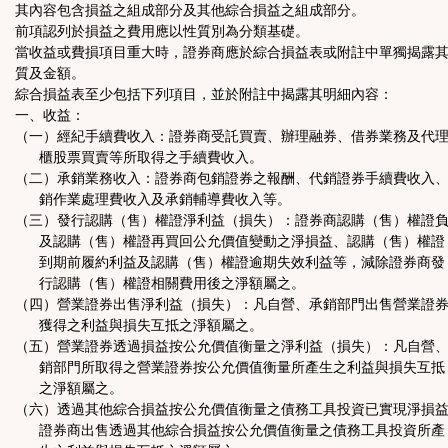
其內容包含損益之組成部分及其他綜合損益之組成部分。
前項認列於損益之費用應以性質別為分類基礎。
當收益或費損項目重大時，證券商應於綜合損益表或附註中單獨揭露
質及金額。
綜合損益表至少包括下列項目，並於附註中揭露其明細內容：
一、收益：
（一）經紀手續費收入：證券商受託買賣、辦理融券、借券業務及代
櫃股票買賣等所取得之手續費收入。
（二）承銷業務收入：證券商包銷證券之報酬、代銷證券手續費收入
銷作業處理費收入及承銷輔導費收入等。
（三）發行認購（售）權證淨利益（損失）：證券商認購（售）權證
及認購（售）權證再買回公允價值變動之淨損益、認購（售）權證
到期前履約利益及認購（售）權證逾期失效利益等，減除證券商發
行認購（售）權證相關費用後之淨額屬之。
（四）營業證券出售淨利益（損失）：凡自營、承銷部門出售營業證
獲得之利益與損失互抵之淨額屬之。
（五）營業證券透過損益按公允價值衡量之淨利益（損失）：凡自營
銷部門所取得之營業證券按公允價值衡量所產生之利益與損失互抵
之淨額屬之。
（六）透過其他綜合損益按公允價值衡量之債務工具投資已實現淨損
證券商出售透過其他綜合損益按公允價值衡量之債務工具投資所產