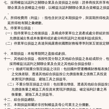
七、採用權益法認列之關聯企業及合資損益之份額：證券商按其所享
聯企業及合資權益之份額，以權益法認列關聯企業及合資權益之損
。
八、所得稅費用（利益）：指包含於決定本期損益中，與當期所得稅
延所得稅有關之彙總數。
九、停業單位損益：
（一）指停業單位之稅後損益，及構成停業單位之資產或處分群組於
允價值減出售成本衡量時或於處分時所認列之稅後利益或損失。
（二）停業單位損益之表達與揭露應依國際財務報導準則第五號規定
。
十、本期損益：本報導期間之盈餘或虧損。
十一、其他綜合損益，係按性質分類之其他綜合損益之各組成部分，
採用權益法認列之關聯企業及合資之其他綜合損益份額：
（一）後續可能重分類至損益之項目：包括國外營運機構財務報表換
之兌換差額、透過其他綜合損益按公允價值衡量之債務工具投資
未實現評價損益、避險工具之損益等。
（二）不重分類至損益之項目：包括重估增值、透過其他綜合損益按
允價值衡量之權益工具投資未實現評價損益、確定福利計畫之再
衡量數、避險工具之損益等。
十二、綜合損益總額。
十三、本期損益歸屬於非控制權益及母公司業主之分攤數。