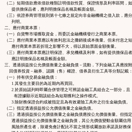
（二）短期借款應依借款種類註明借款性質、保證情形及利率區間，
提供擔保品者，應列明擔保品名稱及帳面金額。
（三）依證券商管理規則第十七條之規定向非金融機構之借入款，應
列明。
二、應付商業本票：
（一）自貨幣市場獲取資金，而委託金融機構發行之商業本票。
（二）應付商業本票應以有效利息法之攤銷後成本衡量。但未付息之
應付商業本票若折現之影響不大，得以原始票面金額衡量。
（三）應付商業本票應註明保證、承兌機構及利率，如有提供擔保品
應註明擔保品名稱及帳面金額。
三、透過損益按公允價值衡量之金融負債－流動，下列金融工具應按
回債券投資－融券、認購（售）權證、借券及衍生工具等分類記載
（一）持有供交易金融負債：
1.其發生主要目的為近期內再買回。
2.於原始認列時即屬合併管理之可辨認金融工具組合之一部分，且
有證據顯示近期該組合為短期獲利之操作模式。
3.除財務保證合約或被指定且為有效避險工具外之衍生金融負債。
（二）指定透過損益按公允價值衡量之金融負債。
（三）透過損益按公允價值衡量之金融負債應按公允價值衡量。但指
透過損益按公允價值衡量之金融負債，其公允價值變動金額屬信用
風險所產生者，除避免會計配比不當之情形或屬放款承諾及財務保