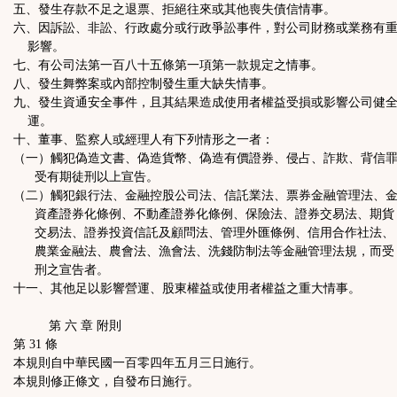
五、發生存款不足之退票、拒絕往來或其他喪失債信情事。
六、因訴訟、非訟、行政處分或行政爭訟事件，對公司財務或業務有
影響。
七、有公司法第一百八十五條第一項第一款規定之情事。
八、發生舞弊案或內部控制發生重大缺失情事。
九、發生資通安全事件，且其結果造成使用者權益受損或影響公司健
運。
十、董事、監察人或經理人有下列情形之一者：
（一）觸犯偽造文書、偽造貨幣、偽造有價證券、侵占、詐欺、背信
受有期徒刑以上宣告。
（二）觸犯銀行法、金融控股公司法、信託業法、票券金融管理法、
資產證券化條例、不動產證券化條例、保險法、證券交易法、期貨
交易法、證券投資信託及顧問法、管理外匯條例、信用合作社法、
農業金融法、農會法、漁會法、洗錢防制法等金融管理法規，而受
刑之宣告者。
十一、其他足以影響營運、股東權益或使用者權益之重大情事。
第 六 章 附則
第 31 條
本規則自中華民國一百零四年五月三日施行。
本規則修正條文，自發布日施行。