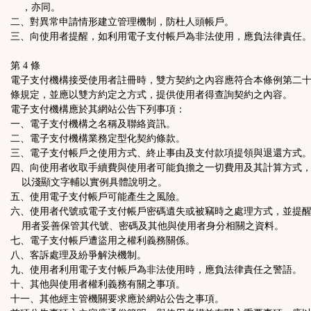
，亦同。
二、對異常申請情形建立管理機制，防杜人頭帳戶。
三、向使用者提醒，如利用電子支付帳戶為非法使用，應負法律責任
第 4 條
電子支付機構接受使用者註冊時，雙方契約之內容應符合本條例第二
條規定，並應以雙方約定之方式，提供使用者得查詢契約之內容。
電子支付機構應於其網站公告下列事項：
一、電子支付機構之名稱及聯絡資訊。
二、電子支付機構業務定型化契約條款。
三、電子支付帳戶之使用方式、終止事由及支付款項提領與退還方式
四、向使用者收取手續費與使用者可能負擔之一切費用及其計算方式
以淺顯文字輔以實例具體說明之。
五、使用電子支付帳戶可能產生之風險。
六、使用者代號或電子支付帳戶密碼遺失或被竊時之處理方式，並提
用者妥善保管其代號、密碼及其他與使用者身分相關之資料。
七、電子支付帳戶遭盜用之權利義務關係。
八、客訴處理及紛爭解決機制。
九、使用者利用電子支付帳戶為非法使用時，應負法律責任之警語。
十、其他與使用者權利義務有關之事項。
十一、其他經主管機關要求應於網站公告之事項。