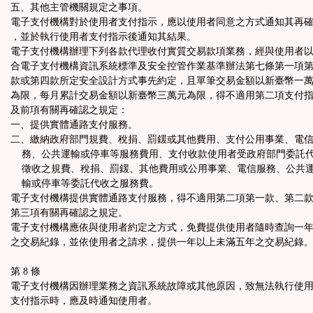
五、其他主管機關規定之事項。
電子支付機構對於使用者支付指示，應以使用者同意之方式通知其再
，並於執行使用者支付指示後通知其結果。
電子支付機構辦理下列各款代理收付實質交易款項業務，經與使用者
合電子支付機構資訊系統標準及安全控管作業基準辦法第七條第一項
款或第四款所定安全設計方式事先約定，且單筆交易金額以新臺幣一
為限，每月累計交易金額以新臺幣三萬元為限，得不適用第二項支付
及前項有關再確認之規定：
一、提供實體通路支付服務。
二、繳納政府部門規費、稅捐、罰鍰或其他費用、支付公用事業、電
務、公共運輸或停車等服務費用、支付收款使用者受政府部門委託
徵收之規費、稅捐、罰鍰、其他費用或公用事業、電信服務、公共
輸或停車等委託代收之服務費。
電子支付機構提供實體通路支付服務，得不適用第二項第一款、第二
第三項有關再確認之規定。
電子支付機構應依與使用者約定之方式，免費提供使用者隨時查詢一
之交易紀錄，並依使用者之請求，提供一年以上未滿五年之交易紀錄
第 8 條
電子支付機構因辦理業務之資訊系統故障或其他原因，致無法執行使
支付指示時，應及時通知使用者。