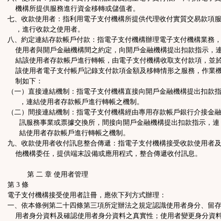
機構所提供服務進行資金移轉或儲值者。
七、收款使用者：指利用電子支付機構所提供代理收付實質交易款項
，進行收款之使用者。
八、約定連結存款帳戶付款：指電子支付機構辦理電子支付機構業務
使用者與開戶金融機構間之約定，向開戶金融機構提出扣款指示，
結該使用者存款帳戶進行轉帳，由電子支付機構收取支付款項，並
該使用者電子支付帳戶記錄支付款項金額及移轉情形之服務，作業
制如下：
（一）直接連結機制：指電子支付機構直接向開戶金融機構提出扣款
，連結使用者存款帳戶進行轉帳之機制。
（二）間接連結機制：指電子支付機構經由專用存款帳戶銀行介接金
訊服務事業或票據交換所，間接向開戶金融機構提出扣款指示，連
結使用者存款帳戶進行轉帳之機制。
九、收款使用者收付訊息整合傳遞：指電子支付機構接受收款使用者
他機構委任，提供端末設備或應用程式，整合傳遞收付訊息。
第 二 章 使用者管理
第 3 條
電子支付機構接受使用者註冊，應依下列方式辦理：
一、依本條例第二十四條第三項所定辦法之規定認識使用者身分、留
用者身分資料及確認使用者身分資料之真實性；使用者變更身分資