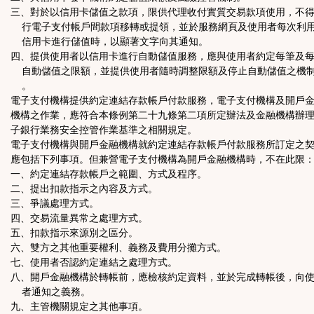
三、對於以信用卡儲值之款項，限供代理收付實質交易款項使用，不
行電子支付帳戶間款項移轉或提領，並於服務網頁及使用者每次利
信用卡進行儲值時，以顯著文字向其通知。
四、提供使用者以信用卡進行自動儲值服務，應與使用者約定每筆及
自動儲值之限額，並提供使用者隨時調整限額及停止自動儲值之機
。
電子支付機構提供約定連結存款帳戶付款服務，電子支付機構及開戶
機構之作業，應符合本條例第二十九條第二項所定辦法及金融機構辦
子銀行業務安全控管作業基準之相關規定。
電子支付機構與開戶金融機構就約定連結存款帳戶付款服務所訂定之
應包括下列事項。但兼營電子支付機構為開戶金融機構時，不在此限
一、約定連結存款帳戶之範圍、方式及程序。
二、提出扣款指示之內容及方式。
三、爭議處理方式。
四、交易流量異常之處理方式。
五、扣款指示來源別之區分。
六、雙方之其他重要權利、義務及費用分攤方式。
七、使用者否認約定連結之處理方式。
八、開戶金融機構於轉帳前，應檢核約定資料，並於完成轉帳後，向
者通知之義務。
九、主管機關規定之其他事項。