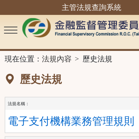
主管法規查詢系統
跳
到
主
要
內
容
區
塊
::
現在位置：
法規內容
歷史法規
歷史法規
法規名稱：
電子支付機構業務管理規則