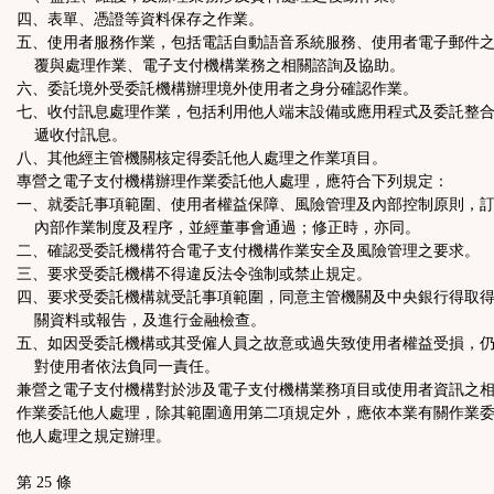
四、表單、憑證等資料保存之作業。
五、使用者服務作業，包括電話自動語音系統服務、使用者電子郵件
覆與處理作業、電子支付機構業務之相關諮詢及協助。
六、委託境外受委託機構辦理境外使用者之身分確認作業。
七、收付訊息處理作業，包括利用他人端末設備或應用程式及委託整
遞收付訊息。
八、其他經主管機關核定得委託他人處理之作業項目。
專營之電子支付機構辦理作業委託他人處理，應符合下列規定：
一、就委託事項範圍、使用者權益保障、風險管理及內部控制原則，
內部作業制度及程序，並經董事會通過；修正時，亦同。
二、確認受委託機構符合電子支付機構作業安全及風險管理之要求。
三、要求受委託機構不得違反法令強制或禁止規定。
四、要求受委託機構就受託事項範圍，同意主管機關及中央銀行得取
關資料或報告，及進行金融檢查。
五、如因受委託機構或其受僱人員之故意或過失致使用者權益受損，
對使用者依法負同一責任。
兼營之電子支付機構對於涉及電子支付機構業務項目或使用者資訊之
作業委託他人處理，除其範圍適用第二項規定外，應依本業有關作業
他人處理之規定辦理。
第 25 條