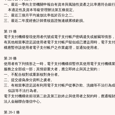
一、最近一季向主管機關申報自有資本與風險性資產之比率應符合銀
本適足性及資本等級管理辦法第五條規定。
二、最近三個月平均逾放比率低於百分之二。
三、最近二年度經會計師查核簽證無連續累積虧損。
第 19 條
電子支付機構發現使用者代號或電子支付帳戶密碼遺失或被竊等情形
有其他相當事證足認使用者電子支付帳戶疑似或已遭盜用時，電子支
構應暫停該使用者電子支付帳戶之作業處理，並通知使用者。
第 20 條
使用者有下列情形之一時，電子支付機構得暫停其使用電子支付機構
服務之全部或一部；其情節重大者，應立即終止與其之契約：
一、不配合核對或重新核對身分者。
二、提交虛偽身分資料之虞者。
三、有相當事證足認有利用電子支付帳戶從事詐欺、洗錢等不法行為
似該等不法行為者。
電子支付機構依前項第二款及第三款終止與使用者之契約時，應通報
法人金融聯合徵信中心。
第 20-1 條