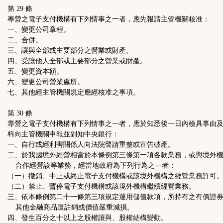
第 29 條
專營之電子支付機構有下列情事之一者，應先報請主管機關核准：
一、變更公司章程。
二、合併。
三、讓與全部或主要部分之營業或財產。
四、受讓他人全部或主要部分之營業或財產。
五、變更資本額。
六、變更公司營業處所。
七、其他經主管機關規定應經核准之事項。
第 30 條
專營之電子支付機構有下列情事之一者，應於知悉後一日內檢具事由
料向主管機關申報並副知中央銀行：
一、自行或經利害關係人向法院聲請重整或宣告破產。
二、於我國境外經營相當於本條例第三條第一項各款業務，或與境外
合作經營該等業務，經當地政府為下列行為之一者：
（一）撤銷、中止或終止電子支付機構或該境外機構之經營業務許可
（二）禁止、暫停電子支付機構或該境外機構繼續經營業務。
三、依本條例第二十一條第三項規定運用儲值款項，所持有之有價證
其他金融商品遭註銷或價值嚴重減損。
四、發生百分之十以上之股權讓與、股權結構變動。