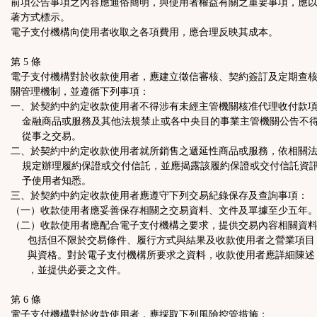
前項公告事項之內容應通俗簡明，與使用者權益有關之重要事項，應
著方式標示。
電子支付機構向使用者收取之各項費用，應合理反映其成本。
第 5 條
電子支付機構對於收款使用者，應建立徵信審核、契約簽訂及定期查
關管理機制，並遵循下列事項：
一、於契約中約定收款使用者不得涉有未經主管機關核准代理收付款
金融商品或服務及其他法規禁止或各中央目的事業主管機關公告不
從事之交易。
二、於契約中約定收款使用者就所銷售之遞延性商品或服務，依相關
規定辦理履約保證或交付信託，並應揭露該履約保證或交付信託資
予使用者知悉。
三、於契約中約定收款使用者應遵守下列交易紀錄保存及查詢事項：
（一）收款使用者應妥善保存相關之交易資料、文件及單據至少五年
（二）收款使用者應配合電子支付機構之要求，提供交易內容相關資
包括但不限於交易條件、履行方式與結果及收款使用者之營業項目
與資格。對於電子支付機構所要求之資料，收款使用者應詳細陳述
，並提供必要之文件。
第 6 條
電子支付機構對於收款使用者，應採取下列風險控管措施：