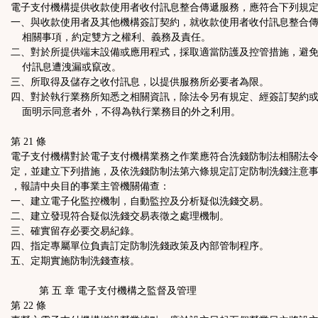
電子支付機構提供收款使用者收付訊息整合傳遞服務，應符合下列規
一、與收款使用者及其他機構簽訂契約，就收款使用者收付訊息整合
相關事項，約定雙方之權利、義務及責任。
二、對於所提供端末設備或應用程式，採取適當防護及控管措施，避
付訊息遭洩漏或竄改。
三、所取得及儲存之收付訊息，以提供服務所必要者為限。
四、對於執行業務所知悉之相關資訊，除法令另有規定、經簽訂契約
面明示同意者外，不得為執行業務目的外之利用。
第 21 條
電子支付機構對於電子支付機構業務之作業應符合洗錢防制法相關法
定，並建立下列措施，及依洗錢防制法第六條規定訂定防制洗錢注意
，報請中央目的事業主管機關備查：
一、建立電子化監控機制，自動監控及分析疑似洗錢交易。
二、建立發現符合疑似洗錢交易表徵之處理機制。
三、確實留存必要交易紀錄。
四、指定專屬單位負責訂定防制洗錢政策及內部管制程序。
五、定期實施防制洗錢查核。
第 五 章 電子支付機構之監督及管理
第 22 條