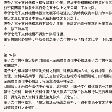
專營之電子支付機構不得投資其他企業。但經主管機關核准投資於與
務密切關聯且持股比率百分之五十以上之子公司，不在此限。
專營之電子支付機構轉投資總額不得超過其投資時實收資本額扣除本
規定之最低實收資本額及累積虧損後之百分之十。
專營之電子支付機構就自有資金之運用，應訂定內部作業準則報董事
准，修正時亦同。
專營之電子支付機構不得對外辦理保證。
主管機關於必要時，得就專營之電子支付機構各項負債之比率，予以
。
第 26 條
電子支付機構應定期向財團法人金融聯合徵信中心報送電子支付機構
相關資料。
電子支付機構報送與查詢資料之範圍、建檔與查詢方式、收費標準、
管理、資料揭露期限、資訊安全控管及查核程序等相關規範，由財團
金融聯合徵信中心擬訂，報請主管機關核定之。
財團法人金融聯合徵信中心蒐集、處理或利用電子支付機構依第一項
報送之資料，屬個人資料保護法第八條第二項第二款為履行法定義務
要，得免為個人資料保護法第九條第一項之告知。
電子支付機構依第一項規定報送及揭露之資料，不得有虛偽不實之情
以確保資料之正確性。