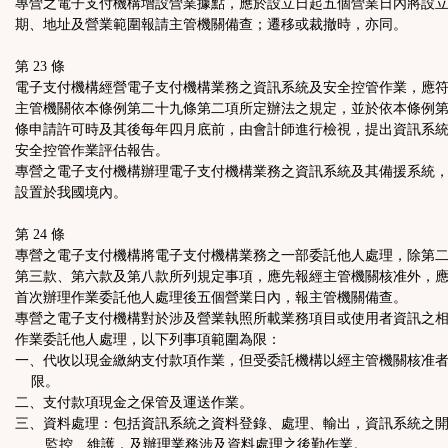
專營之電子支付機構增設營業據點，應於設立日起五個營業日內將設
期、地址及營業範圍報請主管機關備查；遷移或裁撤時，亦同。
第 23 條
電子支付機構經營電子支付機構業務之資訊系統及安全控管作業，應
主管機關依本條例第二十九條第二項所定辦法之規定，並於依本條例
條申請許可時及其後每年四月底前，由會計師進行檢視，提出資訊系
安全控管作業評估報告。
專營之電子支付機構辦理電子支付機構業務之資訊系統及其備援系統
設置於我國境內。
第 24 條
專營之電子支付機構將電子支付機構業務之一部委託他人處理，除第
第三款、第六款及第八款所列規定事項，應先報經主管機關核准外，
首次辦理作業委託他人處理後五個營業日內，報主管機關備查。
專營之電子支付機構對於涉及營業執照所載業務項目或使用者資訊之
作業委託他人處理，以下列事項範圍為限：
一、代收以現金繳納支付款項作業，但受委託機構以經主管機關核准
限。
二、支付款項現金之保管及運送作業。
三、資料處理：包括資訊系統之資料登錄、處理、輸出，資訊系統之
、監控、維護，及辦理業務涉及資料處理之後勤作業。