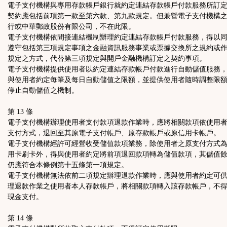
電子支付機構與專用存款帳戶銀行就約定連結存款帳戶付款服務所訂
契約應包括前項第一款至第六款、第九款規定。但兼營電子支付機構
行或中華郵政股份有限公司，不在此限。
電子支付機構依間接連結機制辦理約定連結存款帳戶付款服務，得以
遵守包括第三項規定事項之金融資訊服務事業或票據交換所之規約或
規定之方式，代替第三項規定與開戶金融機構訂定之契約事項。
電子支付機構提供使用者以約定連結存款帳戶付款進行自動儲值服務
與使用者約定每筆及每日自動儲值之限額，並提供使用者隨時調整限
停止自動儲值之機制。
第 13 條
電子支付機構辦理使用者支付款項退款作業時，應將相關款項依使用
支付方式，退回至其原電子支付帳戶、原存款帳戶或原信用卡帳戶。
電子支付機構經許可經營收受儲值款項業務，除使用者之原支付方式
用卡刷卡外，得與使用者約定將前項退回款項轉為儲值款項，其儲值
仍應符合本條例第十五條第一項規定。
電子支付機構無法依前二項規定辦理退款作業時，應與使用者約定可
理退款作業之使用者本人存款帳戶，將相關款項轉入該存款帳戶，不
現金支付。
第 14 條