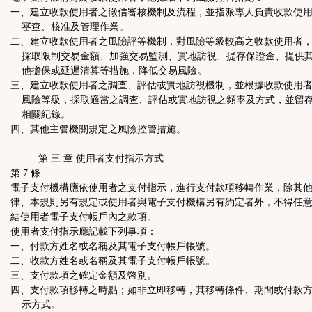
一、建立收款使用者之徵信審核機制及流程，並指派專人負責收款使
審查、核准及管理作業。
二、建立收款使用者之風險評等機制，對風險等級較高之收款使用者
採取限制交易金額、加強交易監測、實地訪視、提存保證金、提供
他擔保或延遲清算等措施，降低交易風險。
三、建立收款使用者之調查、評估或實地訪視機制，並根據收款使用
風險等級，採取適當之調查、評估或實地訪視之頻率及方式，並留
相關紀錄。
四、其他主管機關規定之風險控管措施。
第 三 章 使用者支付指示方式
第 7 條
電子支付機構應依使用者之支付指示，進行支付款項移轉作業，除其
律、本規則另有規定或使用者與電子支付機構另有約定者外，不得任
結使用者電子支付帳戶內之款項。
使用者支付指示應記載下列事項：
一、付款方姓名或名稱及其電子支付帳戶帳號。
二、收款方姓名或名稱及其電子支付帳戶帳號。
三、支付款項之確定金額及幣別。
四、支付款項移轉之時點；如非立即移轉，其移轉條件、期間或付款
示方式。