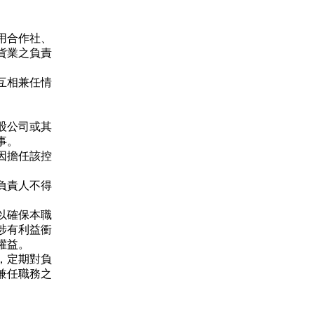
用合作社、
貨業之負責
互相兼任情
股公司或其
事。
因擔任該控
。
負責人不得
以確保本職
涉有利益衝
權益。
，定期對負
兼任職務之