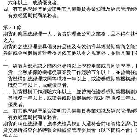
六年以上，成績優良者。
四、有其他學經歷足資證明其具備期貨專業知識及經營管理經
有效經營期貨商業務者。
第 3-1 條
期貨商應置總經理一人，負責綜理全公司之業務，且不得有其
之人。
期貨商之總經理應具備良好品德及有效領導與經營期貨商之能
券商或金融機構兼營者得另依其他法令之規定外，並應具備下
：
一、經教育部承認之國內外專科以上學校畢業或具同等學歷，
貨、金融或保險機構從事業務工作經驗五年以上，並曾擔任
貨機構副總經理或同等職務一年以上，或證券或期貨機構經
職務三年以上，成績優良者。
二、期貨機構工作經驗六年以上，並曾擔任證券或期貨機構副
等職務一年以上，或證券或期貨機構經理或同等職務三年以
優良者。
三、有其他學經歷足資證明其具備期貨專業知識及經營管理經
有效經營期貨商業務者。
期貨商聘任總經理，應事先檢具規劃人選符合前項資格之證明
貨交易所審查合格轉報金融監督管理委員會（以下簡稱本會）
得充任。