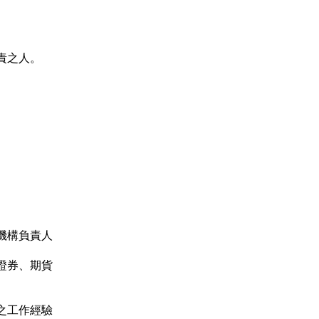
責之人。
機構負責人
證券、期貨
。
之工作經驗