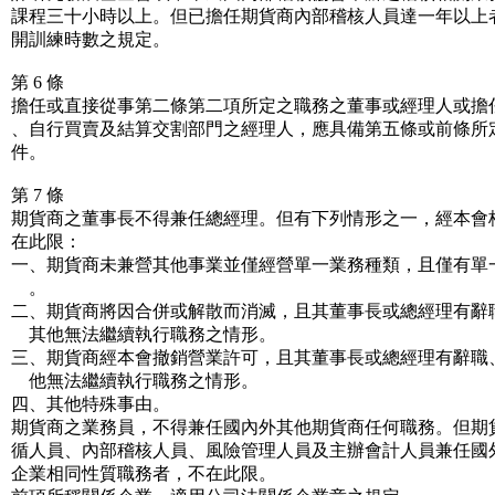
課程三十小時以上。但已擔任期貨商內部稽核人員達一年以上
開訓練時數之規定。
第 6 條
擔任或直接從事第二條第二項所定之職務之董事或經理人或擔
、自行買賣及結算交割部門之經理人，應具備第五條或前條所
件。
第 7 條
期貨商之董事長不得兼任總經理。但有下列情形之一，經本會
在此限：
一、期貨商未兼營其他事業並僅經營單一業務種類，且僅有單
。
二、期貨商將因合併或解散而消滅，且其董事長或總經理有辭
其他無法繼續執行職務之情形。
三、期貨商經本會撤銷營業許可，且其董事長或總經理有辭職
他無法繼續執行職務之情形。
四、其他特殊事由。
期貨商之業務員，不得兼任國內外其他期貨商任何職務。但期
循人員、內部稽核人員、風險管理人員及主辦會計人員兼任國
企業相同性質職務者，不在此限。