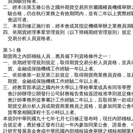
員測驗合格者。
二、經本法第五條公告之國外期貨交易所所屬國權責機構舉辦
驗合格，仍在執行業務之有效期間內，並有二年以上實際經
會認可者。
三、本規則修正施行前，經本會或其指定機構舉辦之業務員測
四、依期貨經理事業管理規則（以下簡稱期經管理規則）規定
交易分析人員資格者。
第 5-1 條
期貨商之內部稽核人員，應具備下列資格條件之一：
一、依期經管理規則規定，取得期貨交易分析人員資格，並具
貨、金融或保險機構工作經驗一年以上者。
二、依前條第一款至第三款規定，取得期貨商業務員資格，並
期貨、金融或保險機構工作經驗二年以上者。
三、經教育部承認之國內外大學以上學校畢業或具有同等學歷
會計師辦理公開發行公司財務報告查核簽證核准準則規定條
會計師事務所從事審計工作經驗二年以上，且取得第一款或
期貨交易分析人員或期貨商業務員之資格，並參加同業公會
貨專業相關課程十五小時以上者。
本規則中華民國九十七年七月七日修正發布時，現任內部稽核
合規定者，應於修正發布日起一年內參加同業公會、證基會、
計研究發展基金會或中華民國內部稽核協會舉辦之稽核相關業