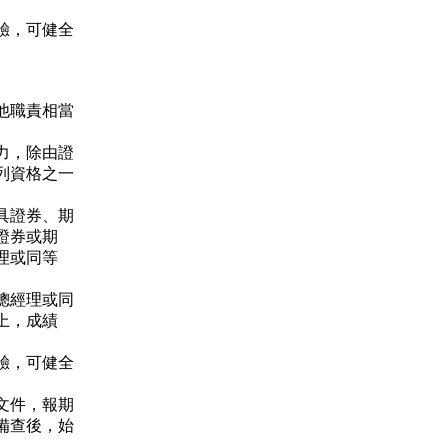
驗，可健全
他職責相當
力，除由證
列資格之一
具證券、期
證券或期
理或同等
總經理或同
上，成績
驗，可健全
文件，報期
備查後，始