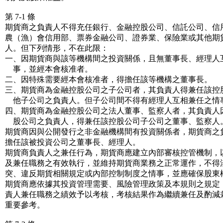
第 7-1 條
期貨商之負責人不得充任銀行、金融控股公司、信託公司、信
農（漁）會信用部、票券金融公司、證券業、保險業或其他期
人。但下列情形，不在此限：
一、因期貨商與該等機構間之投資關係，且無董事長、經理人
事，並經本會核准者。
二、因特殊需要經本會核准者，得擔任該等機構之董事長。
三、期貨商為金融控股公司之子公司者，其負責人得兼任該控
他子公司之負責人。但子公司間不得有經理人互相兼任之情
四、期貨商為金融控股公司之法人董事、監察人者，其負責人
股公司之負責人，得兼任該控股公司子公司之董事、監察人
期貨商因與公開發行之非金融機構間有投資關係者，期貨商之
擔任該被投資公司之董事長、經理人。
期貨商負責人之兼任行為，期貨商應建立內部審核控管機制，
及兼任職務之有效執行，並維持期貨商業務之正常運作，不得
突、違反期貨相關規定或內部控制制度之情事，並應確保股東
期貨商應依據其投資管理需要、風險管理政策及本規則之規定
責人兼任職務之績效予以考核，考核結果作為繼續兼任及酌減
重要參考。