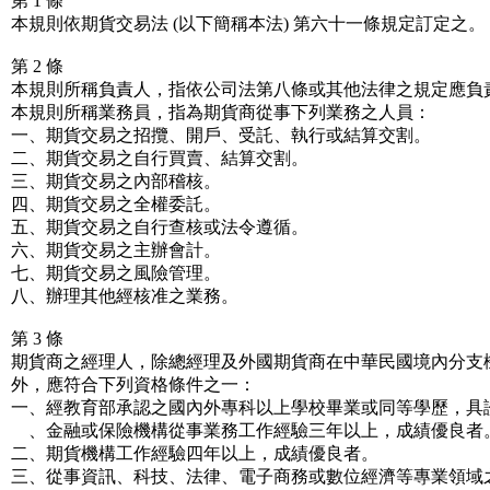
第 1 條
本規則依期貨交易法 (以下簡稱本法) 第六十一條規定訂定之。
第 2 條
本規則所稱負責人，指依公司法第八條或其他法律之規定應負
本規則所稱業務員，指為期貨商從事下列業務之人員：
一、期貨交易之招攬、開戶、受託、執行或結算交割。
二、期貨交易之自行買賣、結算交割。
三、期貨交易之內部稽核。
四、期貨交易之全權委託。
五、期貨交易之自行查核或法令遵循。
六、期貨交易之主辦會計。
七、期貨交易之風險管理。
八、辦理其他經核准之業務。
第 3 條
期貨商之經理人，除總經理及外國期貨商在中華民國境內分支
外，應符合下列資格條件之一：
一、經教育部承認之國內外專科以上學校畢業或同等學歷，具
、金融或保險機構從事業務工作經驗三年以上，成績優良者
二、期貨機構工作經驗四年以上，成績優良者。
三、從事資訊、科技、法律、電子商務或數位經濟等專業領域