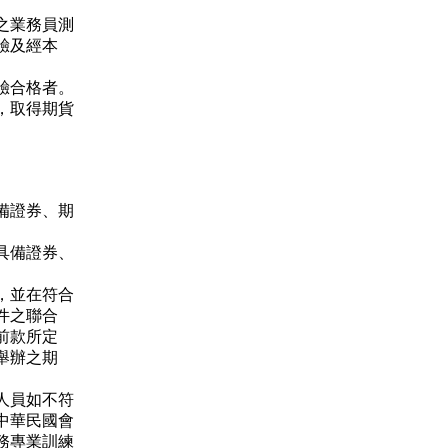
之業務員測
驗及經本
驗合格者。
，取得期貨
備證券、期
具備證券、
，並在符合
件之聯合
前款所定
舉辦之期
人員如不符
中華民國會
務專業訓練