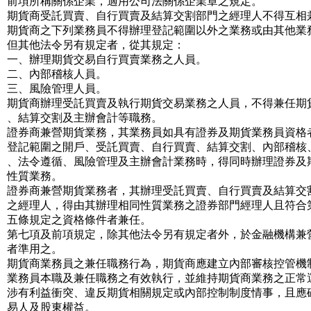
前項所稱關係企業，適用公司法關係企業章之規定。
期貨商受託買賣、自行買賣及結算交割部門之經理人不得互相
期貨商之下列業務員不得辦理登記範圍以外之業務或由其他業
但其他法令另有規定者，從其規定：
一、辦理期貨交易自行買賣業務之人員。
二、內部稽核人員。
三、風險管理人員。
期貨商辦理受託買賣及執行期貨交易業務之人員，不得兼任期
、結算交割及主辦會計等職務。
證券商兼營期貨業務，其業務員如具有證券及期貨業務員資格
登記範圍之開戶、受託買賣、自行買賣、結算交割、內部稽核
、法令遵循、風險管理及主辦會計業務時，得同時辦理證券及
性質業務。
證券商兼營期貨業務者，其辦理受託買賣、自行買賣及結算交
之經理人，得由其辦理相同性質業務之證券部門經理人且符合
五條規定之資格條件者兼任。
第七項及前項規定，除其他法令另有規定者外，於金融機構兼
者準用之。
期貨商業務員之兼任職務行為，期貨商應建立內部審核控管機
業務員本職及兼任職務之有效執行，並維持期貨商業務之正常
涉有利益衝突、違反期貨相關規定或內部控制制度情事，且應
易人及股東權益。