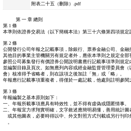
附表二十五（刪除）.pdf
第 一 章 總則
第 1 條
本準則依證券交易法（以下簡稱本法）第三十六條第四項規定
第 2 條
公開發行公司年報之記載事項，除銀行、票券金融公司、金融
其他目的事業主管機關另有規定者外，應依本準則之規定全部
參照公司募集發行有價證券公開說明書應行記載事項準則規定
並編製目錄及頁次。如無應列內容或經金融監督管理委員會（
會）核准得予省略者，則在該項之後加註「無」或「略」。
年報應行記載事項重複者，得僅於一處記載，他處則註明參閱
第 3 條
年報編製之基本原則如下：
一、年報所載事項應具有時效性，並不得有虛偽或隱匿情事。
二、年報宜力求翔實明確，文字敘述應簡明易懂，善用統計圖
或其他圖表，必要時得以中、外文對照方式刊載或另行刊印
。