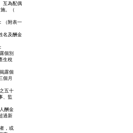
、互為配偶
施。（
：（附表一
姓名及酬金
：
露個別
產生稅
揭露個
三個月
之五十
事、監
人酬金
超過新
者，或