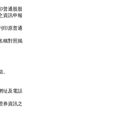
印普通股股
之資訊申報
刊印原普通
名稱對照揭
件信箱。
網址及電話
證券資訊之