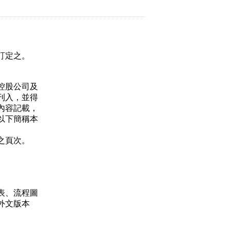
訂定之。
控股公司及
刊入，並得
內容記載，
以下簡稱本
之頁次。
表、流程圖
外文版本