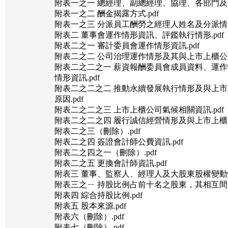
附表一之一 總經理、副總經理、協理、各部門及分
附表一之二 酬金揭露方式.pdf
附表一之三 分派員工酬勞之經理人姓名及分派情形.
附表二 董事會運作情形資訊、評鑑執行情形.pdf
附表二之一 審計委員會運作情形資訊.pdf
附表二之二 公司治理運作情形及其與上市上櫃公司
附表二之二之一 薪資報酬委員會成員資料、運
情形資訊.pdf
附表二之二之二 推動永續發展執行情形及與上
原因.pdf
附表二之二之三 上市上櫃公司氣候相關資訊.pdf
附表二之二之四 履行誠信經營情形及與上市上櫃公
附表二之三（刪除）.pdf
附表二之四 簽證會計師公費資訊.pdf
附表二之四之一（刪除）.pdf
附表二之五 更換會計師資訊.pdf
附表三 董事、監察人、經理人及大股東股權變動情形
附表三之ㄧ 持股比例占前十名之股東，其相互間之
附表四 綜合持股比例.pdf
附表五 股本來源.pdf
附表六（刪除）.pdf
附表七（刪除）.pdf