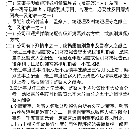
（三）董事長與總經理或相當職務者（最高經理人）為同一人
或一親等親屬者，應說明其原因、合理性、必要性及因應措
附表一及附表一之一）
二、最近年度給付董事、監察人、總經理及副總經理等之酬金
之二及附表一之三）
（一）公司可選擇採彙總配合級距揭露姓名方式，或個別揭露
方式。
（二）公司有下列情事之一，應揭露個別董事及監察人之酬金
1.最近三年度個體或個別財務報告曾出現稅後虧損者，應揭
董事及監察人之酬金。但最近年度個體或個別財務報告已
後淨利，且足以彌補累積虧損者，不在此限。
2.最近年度董事持股成數不足情事連續達三個月以上者，應
別董事之酬金；最近年度監察人持股成數不足情事連續達
以上者，應揭露個別監察人之酬金。
3.最近年度任三個月份董事、監察人平均設質比率大於百分
者，應揭露於各該月份設質比率大於百分之五十之個別董
察人酬金。
4.全體董事、監察人領取財務報告內所有公司之董事、監察
占稅後淨利超過百分之二，且個別董事或監察人領取酬金
臺幣一千五百萬元者，應揭露該個別董事或監察人酬金。
5.上市上櫃公司於最近年度公司治理評鑑結果屬最後二級距