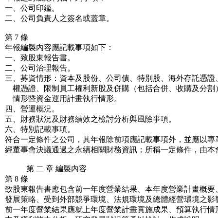
一、公司印鑑。
二、公司負責人之簽名或蓋章。
第 7 條
年報編製內容應記載事項如下：
一、致股東報告書。
二、公司治理報告。
三、募資情形：資本及股份、公司債、特別股、海外存託憑證
權憑證、限制員工權利新股及併購（包括合併、收購及分割
情形暨資金運用計畫執行情形。
四、營運概況。
五、財務狀況及財務績效之檢討分析與風險事項。
六、特別記載事項。
符合一定條件之公司，其年報除前項應記載事項外，並應以專
經董事會決議通過之永續相關財務資訊；所稱一定條件，由本
第 二 章 編製內容
第 8 條
致股東報告書應包含前一年度營業結果、本年度營業計畫概要
發展策略、受到外部競爭環境、法規環境及總體經營環境之影
前一年度營業結果應就上年度營業計畫實施成果、預算執行情