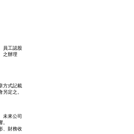
、員工認股
）之辦理
章方式記載
會另定之。
、未來公司
響。
形、財務收