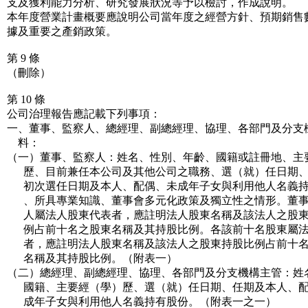
支及獲利能力分析、研究發展狀況等予以檢討，作成說明。
本年度營業計畫概要應說明公司當年度之經營方針、預期銷售
據及重要之產銷政策。
第 9 條
（刪除）
第 10 條
公司治理報告應記載下列事項：
一、董事、監察人、總經理、副總經理、協理、各部門及分支
料：
（一）董事、監察人：姓名、性別、年齡、國籍或註冊地、主
歷、目前兼任本公司及其他公司之職務、選（就）任日期、
初次選任日期及本人、配偶、未成年子女與利用他人名義持
、所具專業知識、董事會多元化政策及獨立性之情形。董事
人屬法人股東代表者，應註明法人股東名稱及該法人之股東
例占前十名之股東名稱及其持股比例。各該前十名股東屬法
者，應註明法人股東名稱及該法人之股東持股比例占前十名
名稱及其持股比例。（附表一）
（二）總經理、副總經理、協理、各部門及分支機構主管：姓
國籍、主要經（學）歷、選（就）任日期、任期及本人、配
成年子女與利用他人名義持有股份。（附表一之一）