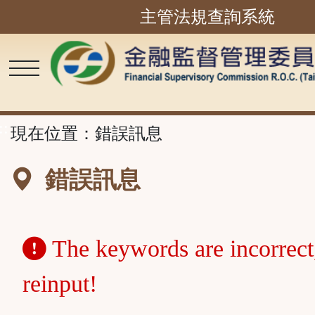
主管法規查詢系統
跳
到
主
要
內
容
區
塊
::
現在位置：
錯誤訊息
錯誤訊息
The keywords are incorrect
reinput!