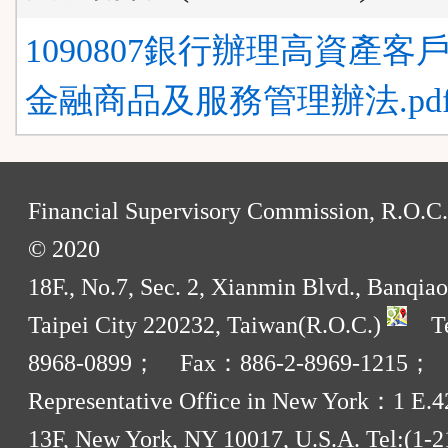
1090807銀行辦理高資產客
金融商品及服務管理辦法.pdf.
:
Financial Supervisory Commission, R.O.C.
© 2020
18F., No.7, Sec. 2, Xianmin Blvd., Banqiao
Taipei City 220232, Taiwan(R.O.C.)
Te
8968-0899； Fax：886-2-8969-1215；
Representative Office in New York：1 E.42
13F, New York, NY 10017, U.S.A. Tel:(1-2