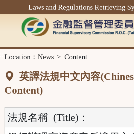
Laws and Regulations Retrieving S
Main
Content
Area
::
Location：
News
Content
英譯法規中文內容(Chines
Content)
法規名稱
(Title)
：