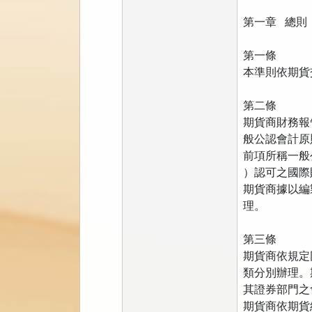
第一章 總則
第一條
本準則依期貨
第二條
期貨商財務報
般公認會計原
前項所稱一般
）認可之國際
期貨商據以編
理。
第三條
期貨商依規定
類分別辦理。
其證券部門之
期貨商依期貨