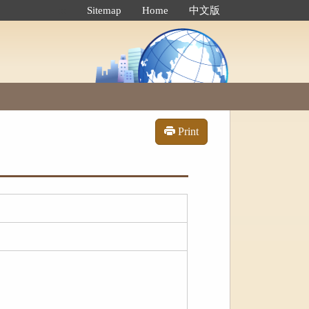
:::
Sitemap
Home
中文版
Print