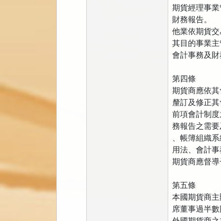
期貨經理事業
財務報告。
他業依期貨交
其目的事業主
會計事務及財
第四條
期貨商應依其
釐訂及修正其
前項會計制度
務報告之需要
、帳簿組織系
用法、會計事
期貨商應督導
第五條
本國期貨商主
席董事過半數
外國期貨商之