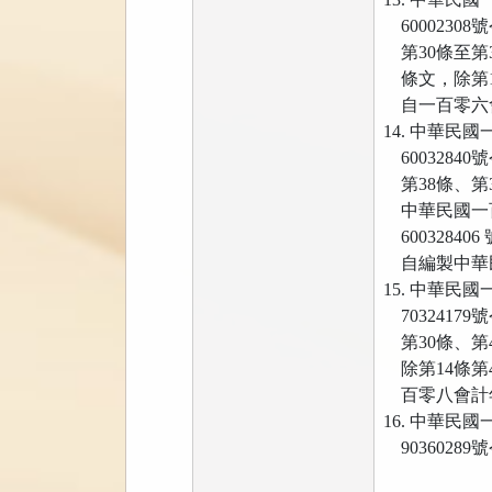
6000230
第30條至第3
條文，除第14
自一百零六
14. 中華
6003284
第38條、第
中華民國一百
6003284
自編製中華
15. 中華
7032417
第30條、第
除第14條第4
百零八會計
16. 中華
9036028