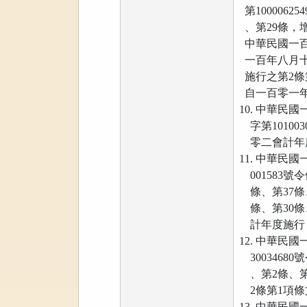
第1000062
、第29條，
中華民國一百零
一百年八月十
施行之第2條
自一百零一年
10. 中華
字第10100
零二會計年
11. 中華民
001583號
條、第37條、
條、第30條
計年度施行
12. 中華
3003468
、第2條、第2
2條第1項條
13. 中華