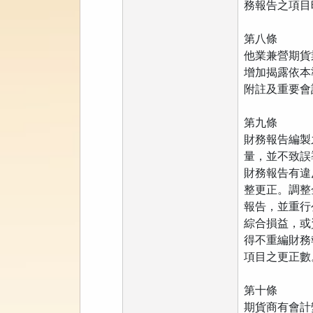
務報告之項目
第八條
他業兼營期貨
增加揭露依本
附註及重要會
第九條
財務報告編製
量，並不致誤
財務報告有違
整更正。調整
報告，並重行
綜合損益，或
得不重編財務
項目之更正數
第十條
期貨商有會計