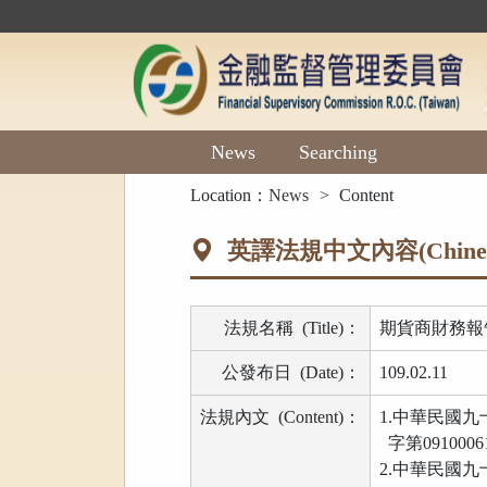
Main
Content
Area
News
Searching
:::
Location：
News
Content
英譯法規中文內容(Chinese 
法規名稱
(Title)
：
期貨商財務報
公發布日
(Date)
：
109.02.11
法規內文
(Content)
：
1.中華民國
字第091000
2.中華民國