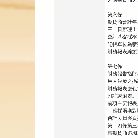
第六條
期貨商會計年
三十日辦理上
會計基礎採權
記帳單位為新
財務報表編製
第七條
財務報告指財
用人決策之揭
財務報表應包
附註或附表。
前項主要報表
，應採兩期對
會計人員逐頁
第十四條第三
當期貨商追溯