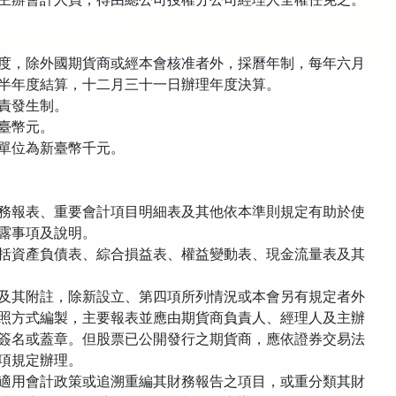
度，除外國期貨商或經本會核准者外，採曆年制，每年六月
半年度結算，十二月三十一日辦理年度決算。
責發生制。
臺幣元。
單位為新臺幣千元。
務報表、重要會計項目明細表及其他依本準則規定有助於使
露事項及說明。
括資產負債表、綜合損益表、權益變動表、現金流量表及其
及其附註，除新設立、第四項所列情況或本會另有規定者外
照方式編製，主要報表並應由期貨商負責人、經理人及主辦
簽名或蓋章。但股票已公開發行之期貨商，應依證券交易法
項規定辦理。
適用會計政策或追溯重編其財務報告之項目，或重分類其財