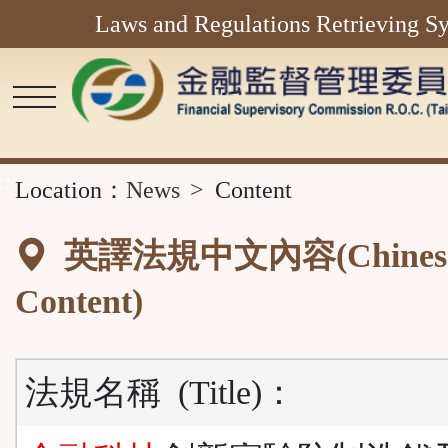
Laws and Regulations Retrieving S
Main
Content
Area
::
Location：
News
Content
英譯法規中文內容(Chines
Content)
法規名稱
(Title)
：