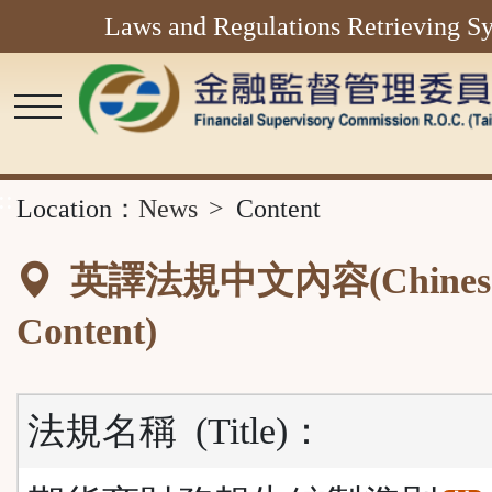
Laws and Regulations Retrieving S
Main
Content
Area
::
Location：
News
Content
英譯法規中文內容(Chines
Content)
法規名稱
(Title)
：